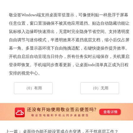
敬业签
Windows
端支持桌面常驻显示，可像便利贴一样悬浮于屏幕
任意位置，窗口置顶确保不被其他应用遮挡。贴边自动隐藏功能让
鼠标移入边缘即快速滑出，无需时完全隐身节省空间。支持透明度
自由调节与迷你模式，半透明效果不遮挡底层文档，缩小后仅占屏
幕一角。多显示器环境下自由拖拽适配，右键快捷操作提升效率。
开机自启后自动呈现当日待办，所有任务实时云端保存，关机重启
登录即恢复。手机端同步查看更新，让桌面
todo
清单真正成为日程
安排的视觉中心。
（0）有用
（0）无用
上一篇：
桌面待办能不能设置成点击穿透，不干扰底层工作？