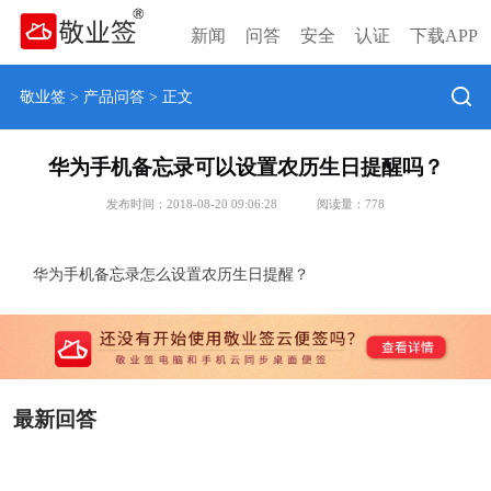
新闻
问答
安全
认证
下载APP
敬业签
>
产品问答
> 正文
华为手机备忘录可以设置农历生日提醒吗？
发布时间：2018-08-20 09:06:28
阅读量：
778
华为手机备忘录怎么设置农历生日提醒？
最新回答