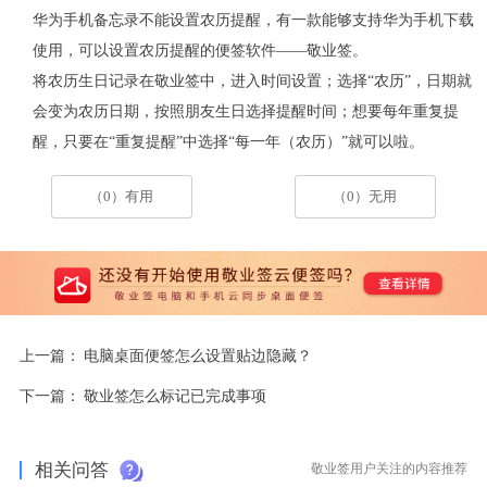
华为手机备忘录不能设置农历提醒，有一款能够支持华为手机下载
使用，可以设置农历提醒的便签软件——敬业签。
将农历生日记录在敬业签中，进入时间设置；选择“农历”，日期就
会变为农历日期，按照朋友生日选择提醒时间；想要每年重复提
醒，只要在“重复提醒”中选择“每一年（农历）”就可以啦。
（0）有用
（0）无用
上一篇：
电脑桌面便签怎么设置贴边隐藏？
下一篇：
敬业签怎么标记已完成事项
相关问答
敬业签用户关注的内容推荐