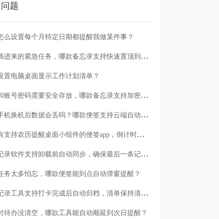
门问题
怎么设置每个月特定日期都提醒我做某件事？
临时插进来的紧急任务，哪款备忘录支持快速置顶到清单首位？
设置电脑桌面显示工作计划清单？
日记和账号密码需要安全存放，哪款备忘录支持加密保护？
安卓手机换机后数据会丢吗？哪款便签支持云端自动备份？
有没有支持农历提醒桌面小组件的便签app，倒计时一目了然
哪款记录软件支持卸载前自动同步，确保最后一条记录不丢失？
任务太多怕忘，哪款便签能到点自动弹窗提醒？
哪款记录工具支持打卡完成后自动归档，清单保持清爽？
时待办没清空，哪款工具能自动顺延到次日提醒？