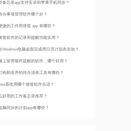
些备忘录app支持安卓和苹果手机同步？
待办事项管理软件哪个好？
便捷的工作用便签 app 有哪些？
便签软件的记录和提醒功能实用？
在Windows电脑桌面完成周日历计划表添加？
脑上按周循环提醒的软件，哪个好用？
打钩和排序的待办清单工具有哪些？
ndows系统用哪个便签软件合适？
么好用的工作备忘录推荐？
电脑同步的计划app有哪些？