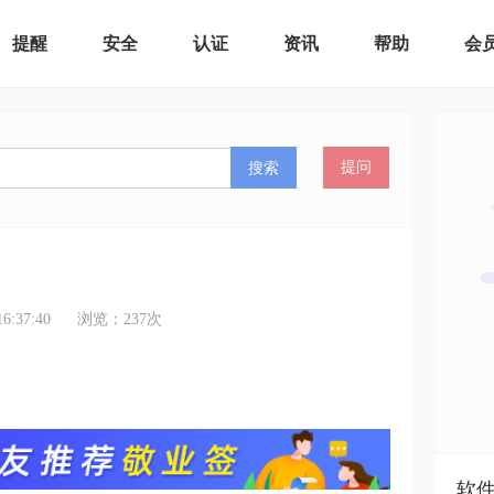
提醒
安全
认证
资讯
帮助
会
搜索
提问
:37:40
浏览：
237
次
软