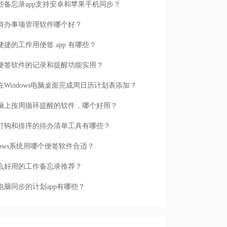
些备忘录app支持安卓和苹果手机同步？
待办事项管理软件哪个好？
便捷的工作用便签 app 有哪些？
便签软件的记录和提醒功能实用？
在Windows电脑桌面完成周日历计划表添加？
脑上按周循环提醒的软件，哪个好用？
打钩和排序的待办清单工具有哪些？
ndows系统用哪个便签软件合适？
么好用的工作备忘录推荐？
电脑同步的计划app有哪些？