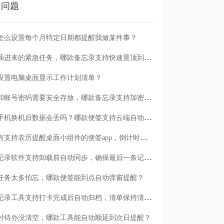
门问题
怎么设置每个月特定日期都提醒我做某件事？
临时插进来的紧急任务，哪款备忘录支持快速置顶到清单首位？
设置电脑桌面显示工作计划清单？
日记和账号密码需要安全存放，哪款备忘录支持加密保护？
安卓手机换机后数据会丢吗？哪款便签支持云端自动备份？
有没有支持农历提醒桌面小组件的便签app，倒计时一目了然
哪款记录软件支持卸载前自动同步，确保最后一条记录不丢失？
任务太多怕忘，哪款便签能到点自动弹窗提醒？
哪款记录工具支持打卡完成后自动归档，清单保持清爽？
时待办没清空，哪款工具能自动顺延到次日提醒？