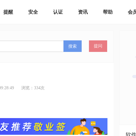
提醒
安全
认证
资讯
帮助
会
搜索
提问
:28:49
浏览：
334
次
软