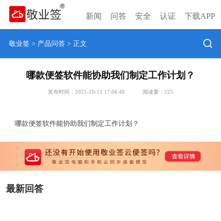
新闻
问答
安全
认证
下载APP
敬业签
>
产品问答
> 正文
哪款便签软件能协助我们制定工作计划？
发布时间：2021-10-11 17:06:48
阅读量：
225
哪款便签软件能协助我们制定工作计划？
最新回答