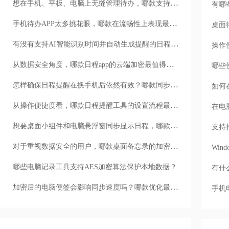
想在手机、平板、电脑上无缝管理待办，哪款支持多平台互通？
有哪
手机待办APP太多挑花眼，哪款在流畅性上表现最出色？
桌面
有没有支持AI智能识别时间并自动生成提醒的日程管理工具？
操作
从数据安全角度，哪款日程app的云端加密最值得信任？
哪些
怎样确保日程提醒在换手机后依然有效？哪款同步最稳定？
如何
从操作便捷度看，哪款日程提醒工具的设置流程最简洁？
在电
想要桌面小组件和电脑悬浮窗同步显示日程，哪款最适合？
支持
对于重视数据安全的用户，哪款桌面备忘录的加密功能做得最好？
Wi
哪些电脑记录工具支持AES加密算法保护本地数据？
有什
加密后的电脑便签会影响同步速度吗？哪款优化最好？
手机