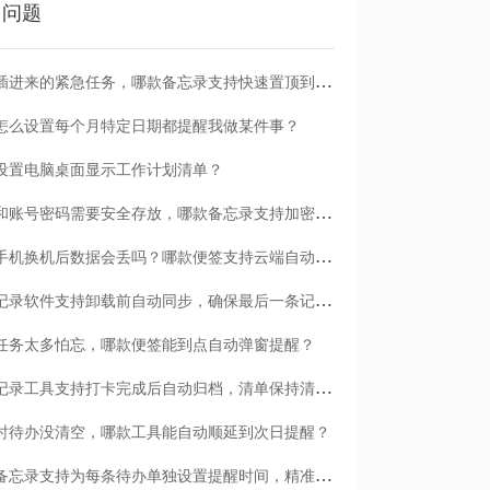
门问题
临时插进来的紧急任务，哪款备忘录支持快速置顶到清单首位？
怎么设置每个月特定日期都提醒我做某件事？
设置电脑桌面显示工作计划清单？
日记和账号密码需要安全存放，哪款备忘录支持加密保护？
安卓手机换机后数据会丢吗？哪款便签支持云端自动备份？
哪款记录软件支持卸载前自动同步，确保最后一条记录不丢失？
任务太多怕忘，哪款便签能到点自动弹窗提醒？
哪款记录工具支持打卡完成后自动归档，清单保持清爽？
时待办没清空，哪款工具能自动顺延到次日提醒？
哪款备忘录支持为每条待办单独设置提醒时间，精准可控？