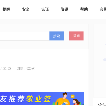
提醒
安全
认证
资讯
帮助
会
搜索
提问
:51:55
浏览：
820
次
软