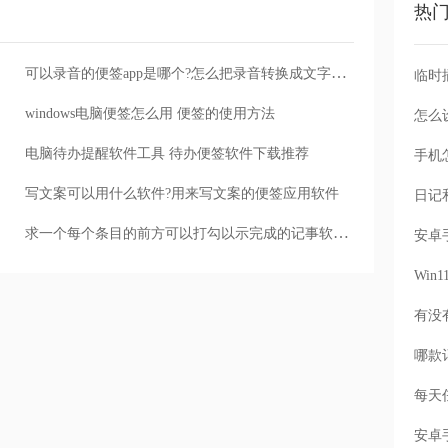
热
可以录音的便签app是哪个?怎么把录音转换成文字查看
windows电脑便签怎么用 便签的使用方法
怎么
电脑待办提醒软件工具 待办便签软件下载推荐
手机
写文案可以用什么软件?用来写文案的便签应用软件
求一个每个条目的前方可以打勾以示完成的记事软件,安卓版记事便签
Wi
每天
安卓