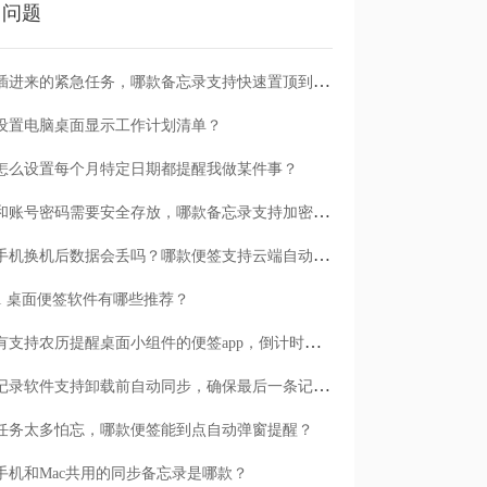
门问题
临时插进来的紧急任务，哪款备忘录支持快速置顶到清单首位？
设置电脑桌面显示工作计划清单？
怎么设置每个月特定日期都提醒我做某件事？
日记和账号密码需要安全存放，哪款备忘录支持加密保护？
安卓手机换机后数据会丢吗？哪款便签支持云端自动备份？
n11 桌面便签软件有哪些推荐？
有没有支持农历提醒桌面小组件的便签app，倒计时一目了然
哪款记录软件支持卸载前自动同步，确保最后一条记录不丢失？
任务太多怕忘，哪款便签能到点自动弹窗提醒？
手机和Mac共用的同步备忘录是哪款？