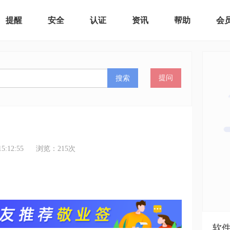
提醒
安全
认证
资讯
帮助
会
搜索
提问
:12:55
浏览：
215
次
软