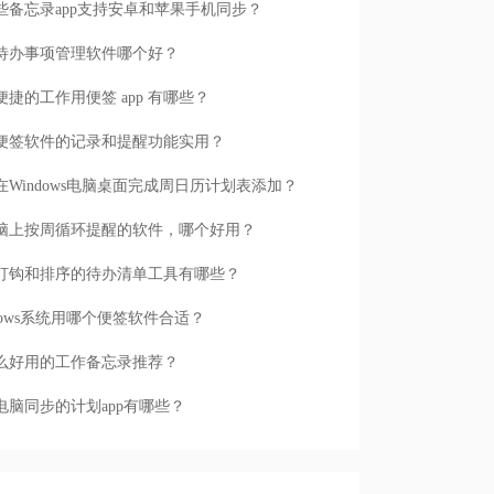
些备忘录app支持安卓和苹果手机同步？
待办事项管理软件哪个好？
便捷的工作用便签 app 有哪些？
便签软件的记录和提醒功能实用？
在Windows电脑桌面完成周日历计划表添加？
脑上按周循环提醒的软件，哪个好用？
打钩和排序的待办清单工具有哪些？
ndows系统用哪个便签软件合适？
么好用的工作备忘录推荐？
电脑同步的计划app有哪些？