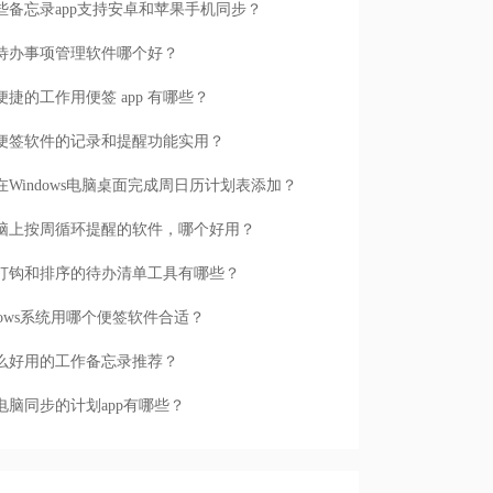
些备忘录app支持安卓和苹果手机同步？
待办事项管理软件哪个好？
便捷的工作用便签 app 有哪些？
便签软件的记录和提醒功能实用？
在Windows电脑桌面完成周日历计划表添加？
脑上按周循环提醒的软件，哪个好用？
打钩和排序的待办清单工具有哪些？
ndows系统用哪个便签软件合适？
么好用的工作备忘录推荐？
电脑同步的计划app有哪些？