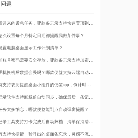
门问题
临时插进来的紧急任务，哪款备忘录支持快速置顶到清单首位？
怎么设置每个月特定日期都提醒我做某件事？
设置电脑桌面显示工作计划清单？
日记和账号密码需要安全存放，哪款备忘录支持加密保护？
安卓手机换机后数据会丢吗？哪款便签支持云端自动备份？
有没有支持农历提醒桌面小组件的便签app，倒计时一目了然
哪款记录软件支持卸载前自动同步，确保最后一条记录不丢失？
任务太多怕忘，哪款便签能到点自动弹窗提醒？
哪款记录工具支持打卡完成后自动归档，清单保持清爽？
有没有支持快捷键一秒呼出的桌面备忘录，灵感不流失？