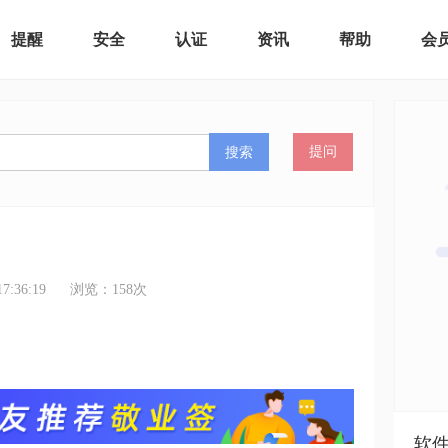
提醒
安全
认证
资讯
帮助
会
搜索
提问
:36:19
浏览：
158
次
软