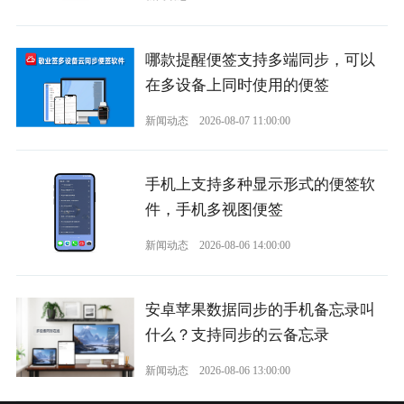
哪款提醒便签支持多端同步，可以
在多设备上同时使用的便签
新闻动态
2026-08-07 11:00:00
手机上支持多种显示形式的便签软
件，手机多视图便签
新闻动态
2026-08-06 14:00:00
安卓苹果数据同步的手机备忘录叫
什么？支持同步的云备忘录
新闻动态
2026-08-06 13:00:00