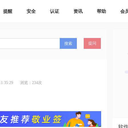
提醒
安全
认证
资讯
帮助
会
搜索
提问
:35:29
浏览：
234
次
软