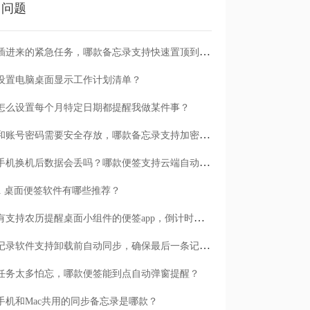
门问题
临时插进来的紧急任务，哪款备忘录支持快速置顶到清单首位？
设置电脑桌面显示工作计划清单？
怎么设置每个月特定日期都提醒我做某件事？
日记和账号密码需要安全存放，哪款备忘录支持加密保护？
安卓手机换机后数据会丢吗？哪款便签支持云端自动备份？
n11 桌面便签软件有哪些推荐？
有没有支持农历提醒桌面小组件的便签app，倒计时一目了然
哪款记录软件支持卸载前自动同步，确保最后一条记录不丢失？
任务太多怕忘，哪款便签能到点自动弹窗提醒？
手机和Mac共用的同步备忘录是哪款？