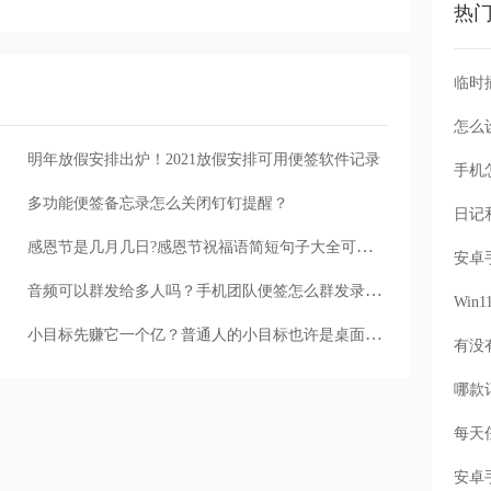
热
怎么
明年放假安排出炉！2021放假安排可用便签软件记录
手机
多功能便签备忘录怎么关闭钉钉提醒？
感恩节是几月几日?感恩节祝福语简短句子大全可用云便签记录
音频可以群发给多人吗？手机团队便签怎么群发录音音频
Wi
小目标先赚它一个亿？普通人的小目标也许是桌面便签软件中的这些内容
每天
安卓