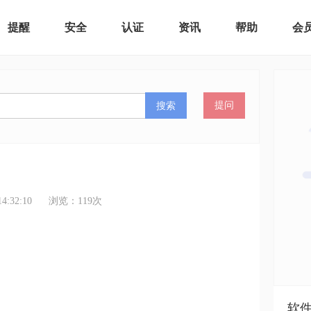
提醒
安全
认证
资讯
帮助
会
搜索
提问
:32:10
浏览：
119
次
软