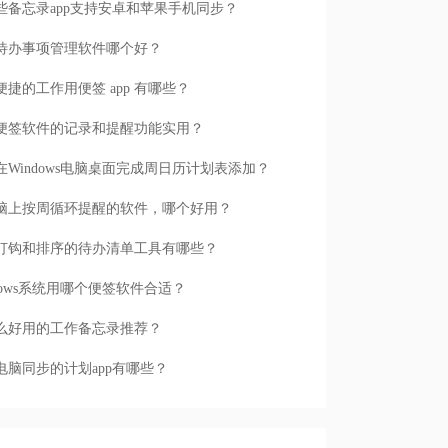
些备忘录app支持安卓和苹果手机同步？
待办事项管理软件哪个好？
便捷的工作用便签 app 有哪些？
便签软件的记录和提醒功能实用？
在Windows电脑桌面完成周日历计划表添加？
脑上按周循环提醒的软件，哪个好用？
打钩和排序的待办清单工具有哪些？
ndows系统用哪个便签软件合适？
么好用的工作备忘录推荐？
电脑同步的计划app有哪些？