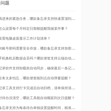
门问题
临时插进来的紧急任务，哪款备忘录支持快速置顶到清单首位？
怎么设置每个月特定日期都提醒我做某件事？
设置电脑桌面显示工作计划清单？
日记和账号密码需要安全存放，哪款备忘录支持加密保护？
安卓手机换机后数据会丢吗？哪款便签支持云端自动备份？
哪款记录软件支持卸载前自动同步，确保最后一条记录不丢失？
任务太多怕忘，哪款便签能到点自动弹窗提醒？
哪款记录工具支持打卡完成后自动归档，清单保持清爽？
时待办没清空，哪款工具能自动顺延到次日提醒？
哪款备忘录支持为每条待办单独设置提醒时间，精准可控？