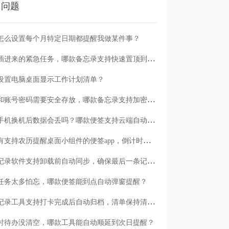
门问题
怎么设置每个月特定日期都提醒我做某件事？
临时插进来的紧急任务，哪款备忘录支持快速置顶到清单首位？
设置电脑桌面显示工作计划清单？
日记和账号密码需要安全存放，哪款备忘录支持加密保护？
安卓手机换机后数据会丢吗？哪款便签支持云端自动备份？
有没有支持农历提醒桌面小组件的便签app，倒计时一目了然
哪款记录软件支持卸载前自动同步，确保最后一条记录不丢失？
任务太多怕忘，哪款便签能到点自动弹窗提醒？
哪款记录工具支持打卡完成后自动归档，清单保持清爽？
时待办没清空，哪款工具能自动顺延到次日提醒？