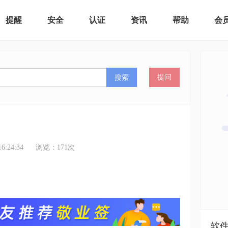
提醒
安全
认证
资讯
帮助
会
搜索
提问
:24:34
浏览：
171
次
软