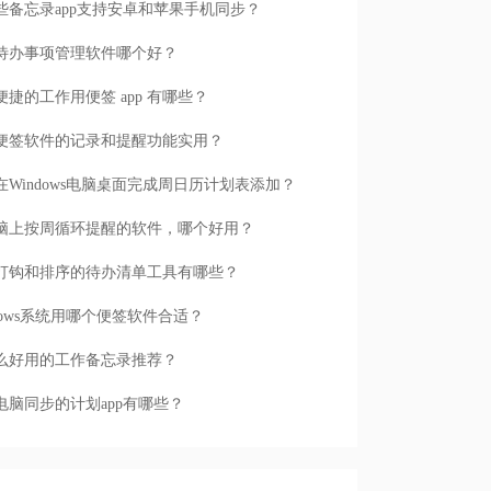
些备忘录app支持安卓和苹果手机同步？
待办事项管理软件哪个好？
便捷的工作用便签 app 有哪些？
便签软件的记录和提醒功能实用？
在Windows电脑桌面完成周日历计划表添加？
脑上按周循环提醒的软件，哪个好用？
打钩和排序的待办清单工具有哪些？
ndows系统用哪个便签软件合适？
么好用的工作备忘录推荐？
电脑同步的计划app有哪些？