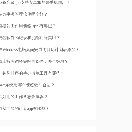
些备忘录app支持安卓和苹果手机同步？
待办事项管理软件哪个好？
便捷的工作用便签 app 有哪些？
便签软件的记录和提醒功能实用？
在Windows电脑桌面完成周日历计划表添加？
脑上按周循环提醒的软件，哪个好用？
打钩和排序的待办清单工具有哪些？
ndows系统用哪个便签软件合适？
么好用的工作备忘录推荐？
电脑同步的计划app有哪些？