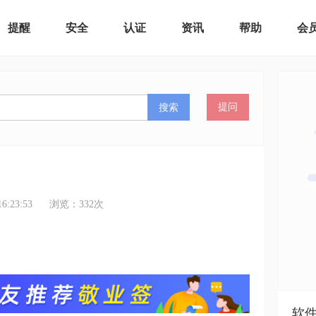
提醒
安全
认证
资讯
帮助
会
搜索
提问
:23:53
浏览：
332
次
软