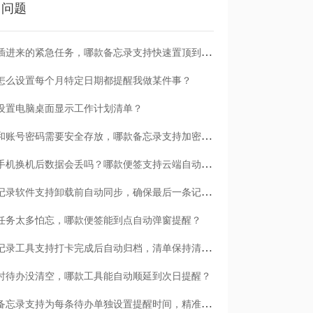
门问题
临时插进来的紧急任务，哪款备忘录支持快速置顶到清单首位？
怎么设置每个月特定日期都提醒我做某件事？
设置电脑桌面显示工作计划清单？
日记和账号密码需要安全存放，哪款备忘录支持加密保护？
安卓手机换机后数据会丢吗？哪款便签支持云端自动备份？
哪款记录软件支持卸载前自动同步，确保最后一条记录不丢失？
任务太多怕忘，哪款便签能到点自动弹窗提醒？
哪款记录工具支持打卡完成后自动归档，清单保持清爽？
时待办没清空，哪款工具能自动顺延到次日提醒？
哪款备忘录支持为每条待办单独设置提醒时间，精准可控？