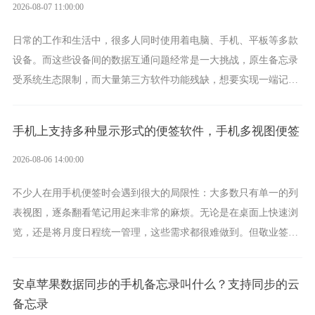
2026-08-07 11:00:00
日常的工作和生活中，很多人同时使用着电脑、手机、平板等多款
设备。而这些设备间的数据互通问题经常是一大挑战，原生备忘录
受系统生态限制，而大量第三方软件功能残缺，想要实现一端记
录、多端同步接收的效果，敬业签是值得选择的成熟稳定的跨平台
提醒便签。
手机上支持多种显示形式的便签软件，手机多视图便签
2026-08-06 14:00:00
不少人在用手机便签时会遇到很大的局限性：大多数只有单一的列
表视图，逐条翻看笔记用起来非常的麻烦。无论是在桌面上快速浏
览，还是将月度日程统一管理，这些需求都很难做到。但敬业签作
为多视图切换的手机便签，拥有丰富的展示形式，足以为你满足多
样化的使用习惯。
安卓苹果数据同步的手机备忘录叫什么？支持同步的云
备忘录