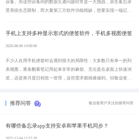
设备。而这些设备间的数据互通问题经常是一大挑战，原生备忘录
受系统生态限制，而大量第三方软件功能残缺，想要实现一端记
录、多端同步接收的效果，敬业签是值得选择的成熟稳定的跨平台
提醒便签。
手机上支持多种显示形式的便签软件，手机多视图便签
2026-08-06 14:00:00
不少人在用手机便签时会遇到很大的局限性：大多数只有单一的列
表视图，逐条翻看笔记用起来非常的麻烦。无论是在桌面上快速浏
览，还是将月度日程统一管理，这些需求都很难做到。但敬业签作
为多视图切换的手机便签，拥有丰富的展示形式，足以为你满足多
样化的使用习惯。
推荐问答
敬业签用户关注的推荐问答
有哪些备忘录app支持安卓和苹果手机同步？
2025-12-04 13:55:39