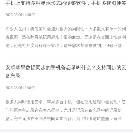
手机上支持多种显示形式的便签软件，手机多视图便签
2026-08-06 14:00:00
不少人在用手机便签时会遇到很大的局限性：大多数只有单一的列
表视图，逐条翻看笔记用起来非常的麻烦。无论是在桌面上快速浏
览，还是将月度日程统一管理，这些需求都很难做到。但敬业签作
为多视图切换的手机便签，拥有丰富的展示形式，足以为你满足多
样化的使用习惯。
安卓苹果数据同步的手机备忘录叫什么？支持同步的云
备忘录
2026-08-06 13:00:00
很多人同时使用安卓、苹果多台手机，但在使用过程中会发现：它
们的原生备忘录存在生态壁垒，尤其是记录在备忘录中的记录信
息，完全无法在不同系统间直接同步。为了打破这层壁垒，敬业签
应运而生，它实现了双向云同步的操作体验，正是适配这类需求的