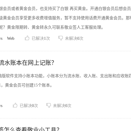
银会员或者黄金会员，也支持买了白银 再买黄金。开通白银会员后想会员
级黄金会员享受更多收费增值服务，暂不支持使用话费开通黄金会员。那敬业
呢？黄金限期转、黄金转永久可联系敬业签人工客服处理。
ws
Web
已解决
1
次
未解决
0
次
流水账本在网上记账？
ws电脑版软件支持小账本功能，小账本分为流水账、收入账、支出账和应收
本，黄金会员可创建15个账本。
ws
已解决
0
次
未解决
0
次
业签怎么查看敬业小工具？