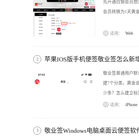
先开通白银会员想
会员转换为1天黄金
适用：
Web
苹果IOS版手机便签敬业签怎么新
2
敬业签普通用户默
建7个分类，黄金
少条？怎么建立标
适用：
iPhone
敬业签Windows电脑桌面云便
3