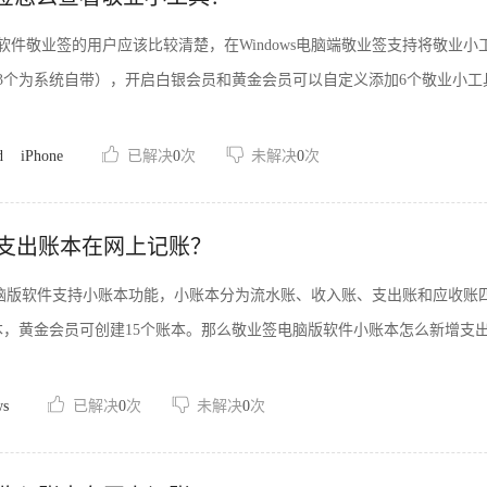
软件敬业签的用户应该比较清楚，在Windows电脑端敬业签支持将敬业
3个为系统自带），开启白银会员和黄金会员可以自定义添加6个敬业小工
d
iPhone
已解决
0
次
未解决
0
次
支出账本在网上记账？
ws电脑版软件支持小账本功能，小账本分为流水账、收入账、支出账和应收
本，黄金会员可创建15个账本。那么敬业签电脑版软件小账本怎么新增支
ws
已解决
0
次
未解决
0
次