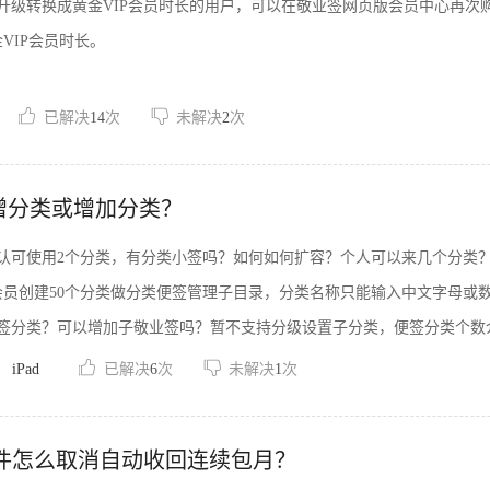
升级转换成黄金VIP会员时长的用户，可以在敬业签网页版会员中心再次购
VIP会员时长。
已解决
14
次
未解决
2
次
增分类或增加分类？
认可使用2个分类，有分类小签吗？如何如何扩容？个人可以来几个分类
会员创建50个分类做分类便签管理子目录，分类名称只能输入中文字母或数
签分类？可以增加子敬业签吗？暂不支持分级设置子分类，便签分类个数
iPad
已解决
6
次
未解决
1
次
签软件怎么取消自动收回连续包月？