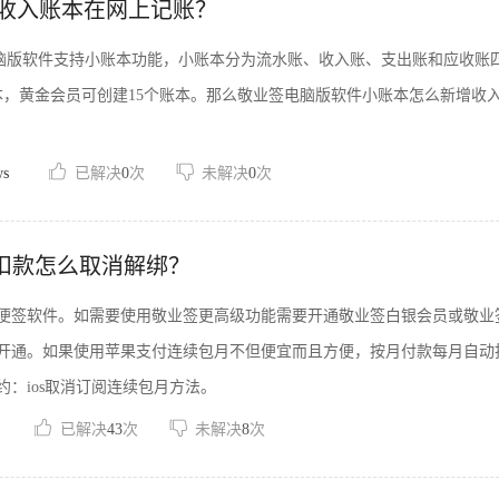
收入账本在网上记账？
ws电脑版软件支持小账本功能，小账本分为流水账、收入账、支出账和应收
本，黄金会员可创建15个账本。那么敬业签电脑版软件小账本怎么新增收
ws
已解决
0
次
未解决
0
次
期扣款怎么取消解绑？
便签软件。如需要使用敬业签更高级功能需要开通敬业签白银会员或敬业签黄
开通。如果使用苹果支付连续包月不但便宜而且方便，按月付款每月自动
约：ios取消订阅连续包月方法。
已解决
43
次
未解决
8
次