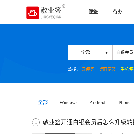
便签
待办
全部
热搜：
云便签
桌面便签
手机便
全部
Windows
Android
iPhone
敬业签开通白银会员后怎么升级转换
1