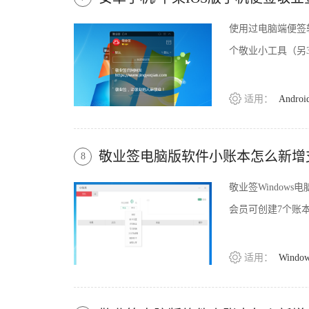
使用过电脑端便签
个敬业小工具（另
适用：
Androi
敬业签电脑版软件小账本怎么新增
8
敬业签Windo
会员可创建7个账
适用：
Windo