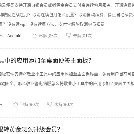
s电脑云便签支持开通白银会员或者黄金会员支付宝连续包月服务，开通连续包
动收回连续包月？取消连续包月怎么设置？取消自动续费、停止自动续费
费？没有续vip、没有续费方法，支付宝解除取消会员扣费。
ws
Android
已解决
6
次
未解决
1
次
具中的应用添加至桌面便签主面板？
ws电脑版软件支持将敬业小工具中的应用添加至主面板界面，免费用户目前
添加6个。那么敬业签电脑版怎么将敬业小工具中的应用添加至桌面主面
ws
已解决
0
次
未解决
0
次
白银转黄金怎么升级会员？