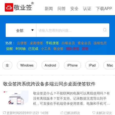
新闻
问答
安全
认证
下载APP
全部
热搜：
云便签
桌面便签
手机便签
白银会员
黄金会员
连续包月
提醒
时间轴
已完成
小工具
敬业签
团队便签
团签
全
Windows
Android
iPhone
iPad
Mac
部
敬业签跨系统跨设备多端云同步桌面便签软件
敬业签是什么？不能联网的电脑可以离线使用吗？有
没有离线版本？暂不支持。记录数据无需导出到手
机，可直接在手机端登录使用查看。电脑和手机可以
同步么？手机便签怎么同步到电脑？可多端记录备
更新时间2025年01月21 14:08
已解决
85
次
未解决
12
次
忘。怎样用便签？怎么多人使用一个账号？多人登录