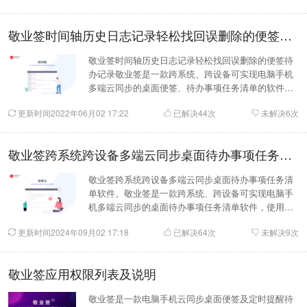
时，怎么2个人用同一个账号？多系统平台上登录的便
签工具。
敬业签时间轴历史日志记录轻松找回误删除的便签待办记录
敬业签时间轴历史日志记录轻松找回误删除的便签待
办记录敬业签是一款跨系统、跨设备可实现电脑手机
多端云同步的桌面便签、待办事项任务清单的软件，
使用同一个敬业签帐号任意一端登录敬业签，即可实
更新时间2022年06月02 17:22
已解决
44
次
未解决
6
次
现任意端记录的便签内容、待办事项任务清单，自动
云同步到其他多端，而且支持设置定时提醒通知及时
间轴功能轻松通过保存的日志记录找回误删除的便
敬业签跨系统跨设备多端云同步桌面待办事项任务清单软件
签、待办历史数据。
敬业签跨系统跨设备多端云同步桌面待办事项任务清
单软件。敬业签是一款跨系统、跨设备可实现电脑手
机多端云同步的桌面待办事项任务清单软件，使用同
一个敬业签帐号任意一端登录敬业签，即可实现任意
更新时间2024年09月02 17:18
已解决
64
次
未解决
9
次
端记录的待办事项任务清单，自动云同步到其他多
端。银河麒麟系统可以使用吗？暂不支持。
敬业签应用权限列表及说明
敬业签是一款电脑手机云同步桌面便签及定时提醒待