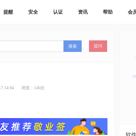
提醒
安全
认证
资讯
帮助
会
搜索
提问
:14:04
浏览：
140
次
软