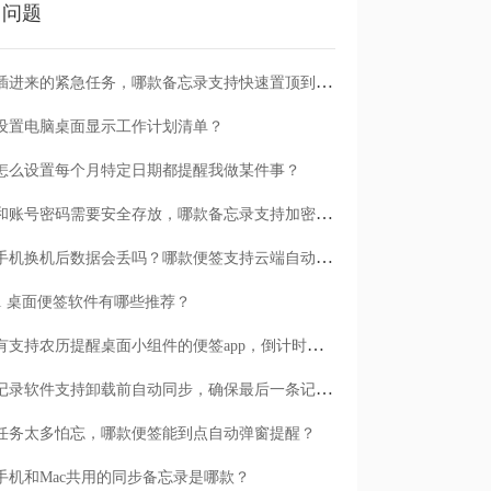
门问题
临时插进来的紧急任务，哪款备忘录支持快速置顶到清单首位？
设置电脑桌面显示工作计划清单？
怎么设置每个月特定日期都提醒我做某件事？
日记和账号密码需要安全存放，哪款备忘录支持加密保护？
安卓手机换机后数据会丢吗？哪款便签支持云端自动备份？
n11 桌面便签软件有哪些推荐？
有没有支持农历提醒桌面小组件的便签app，倒计时一目了然
哪款记录软件支持卸载前自动同步，确保最后一条记录不丢失？
任务太多怕忘，哪款便签能到点自动弹窗提醒？
手机和Mac共用的同步备忘录是哪款？