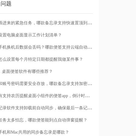
门问题
临时插进来的紧急任务，哪款备忘录支持快速置顶到清单首位？
设置电脑桌面显示工作计划清单？
安卓手机换机后数据会丢吗？哪款便签支持云端自动备份？
怎么设置每个月特定日期都提醒我做某件事？
n11 桌面便签软件有哪些推荐？
日记和账号密码需要安全存放，哪款备忘录支持加密保护？
有没有支持农历提醒桌面小组件的便签app，倒计时一目了然
哪款记录软件支持卸载前自动同步，确保最后一条记录不丢失？
任务太多怕忘，哪款便签能到点自动弹窗提醒？
手机和Mac共用的同步备忘录是哪款？