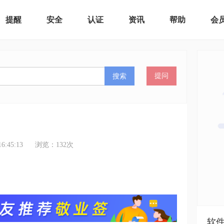
提醒
安全
认证
资讯
帮助
会
搜索
提问
:45:13
浏览：
132
次
软