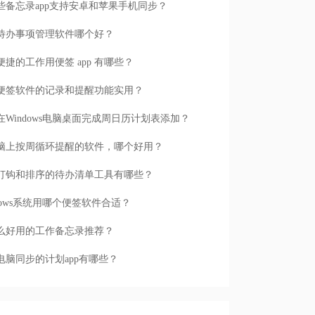
些备忘录app支持安卓和苹果手机同步？
待办事项管理软件哪个好？
便捷的工作用便签 app 有哪些？
便签软件的记录和提醒功能实用？
在Windows电脑桌面完成周日历计划表添加？
脑上按周循环提醒的软件，哪个好用？
打钩和排序的待办清单工具有哪些？
ndows系统用哪个便签软件合适？
么好用的工作备忘录推荐？
电脑同步的计划app有哪些？