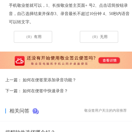
手机敬业签就可以，
1
、
长
按
敬业签
主页面
+
号
2
、
点击话筒按钮
录
音，自己选择结束并保存
3
、录音最长不超过
10
分钟
4
、
50
秒内语音
可以
转文字
。
（0）有用
（0）无用
上一篇：
如何在便签里添加录音功能？
下一篇：
如何在便签中快速录音？
相关问答
敬业签用户关注的内容推荐