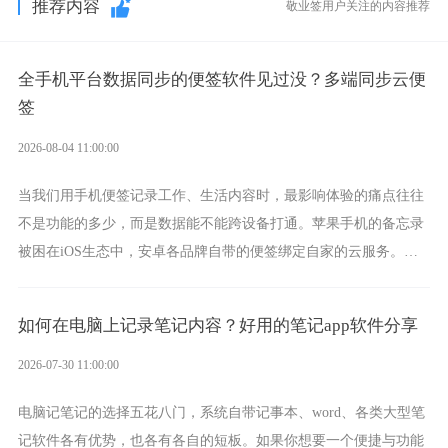
推荐内容
敬业签用户关注的内容推荐
全手机平台数据同步的便签软件见过没？多端同步云便
签
2026-08-04 11:00:00
当我们用手机便签记录工作、生活内容时，最影响体验的痛点往往
不是功能的多少，而是数据能不能跨设备打通。苹果手机的备忘录
被困在iOS生态中，安卓各品牌自带的便签绑定自家的云服务。而
一款真正能覆盖全手机平台、实现稳定同步的云便签并不多，敬业
签就是其中成熟的那款。
如何在电脑上记录笔记内容？好用的笔记app软件分享
2026-07-30 11:00:00
电脑记笔记的选择五花八门，系统自带记事本、word、各类大型笔
记软件各有优势，也各有各自的短板。如果你想要一个便捷与功能