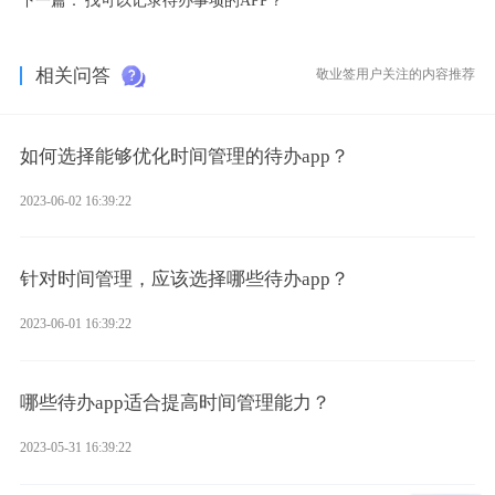
相关问答
敬业签用户关注的内容推荐
如何选择能够优化时间管理的待办app？
2023-06-02 16:39:22
针对时间管理，应该选择哪些待办app？
2023-06-01 16:39:22
哪些待办app适合提高时间管理能力？
2023-05-31 16:39:22