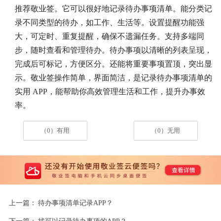
推荐敬业签。它可以很好地记录待办事项清单。能分类记
录不同类型的待办，如工作、生活等。设置提醒功能强
大，可定时、重复提醒，确保不遗漏任务。支持多端同
步，随时查看和管理待办。待办事项以清晰的列表呈现，
完成后可标记，方便区分。还能将重要事项置顶，突出显
示。敬业签操作简单，界面简洁，是记录待办事项清单的
实用 APP，能帮助你高效管理生活和工作，提升办事效
率。
（0）有用
（0）无用
上一篇：
待办事项清单记录APP？
下一篇：
找可以记录待办事项的APP？