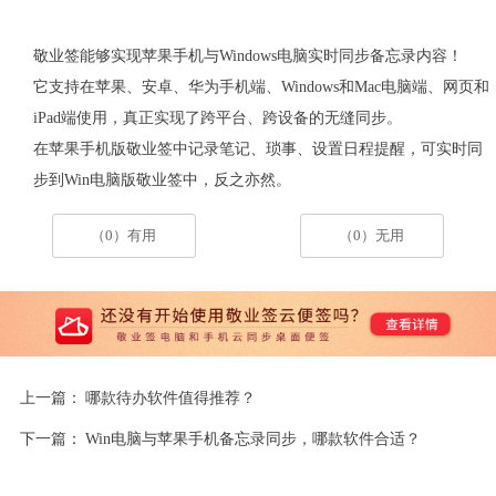
敬业签能够实现苹果手机与
Windows
电脑实时同步备忘录内容！
它支持在苹果、安卓、华为手机端、
Windows
和
Mac
电脑端、网页和
iPad
端使用，真正实现了跨平台、跨设备的无缝同步。
在苹果手机版敬业签中记录笔记、琐事、设置日程提醒，可实时同
步到
Win
电脑版敬业签中，反之亦然。
（0）有用
（0）无用
上一篇：
哪款待办软件值得推荐？
下一篇：
Win电脑与苹果手机备忘录同步，哪款软件合适？