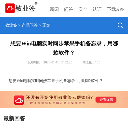
新闻
问答
安全
认证
下载APP
敬业签
>
产品问答
> 正文
想要Win电脑实时同步苹果手机备忘录，用哪
款软件？
发布时间：2025-01-08 17:02:20
阅读量：
158
想要Win电脑实时同步苹果手机备忘录，用哪款软件？
最新回答