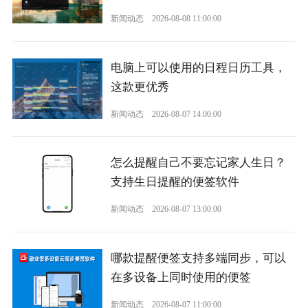
新闻动态
2026-08-08 11:00:00
电脑上可以使用的日程日历工具，
这款更优秀
新闻动态
2026-08-07 14:00:00
怎么提醒自己不要忘记家人生日？
支持生日提醒的便签软件
新闻动态
2026-08-07 13:00:00
哪款提醒便签支持多端同步，可以
在多设备上同时使用的便签
新闻动态
2026-08-07 11:00:00