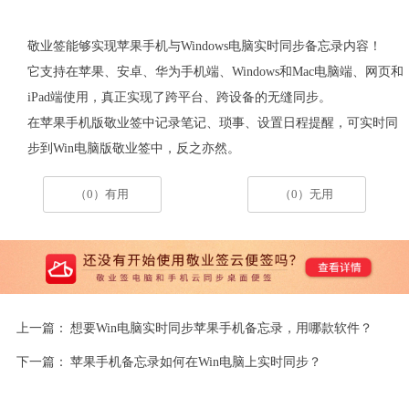
敬业签能够实现苹果手机与
Windows
电脑实时同步备忘录内容！
它支持在苹果、安卓、华为手机端、
Windows
和
Mac
电脑端、网页和
iPad
端使用，真正实现了跨平台、跨设备的无缝同步。
在苹果手机版敬业签中记录笔记、琐事、设置日程提醒，可实时同
步到
Win
电脑版敬业签中，反之亦然。
（0）有用
（0）无用
上一篇：
想要Win电脑实时同步苹果手机备忘录，用哪款软件？
下一篇：
苹果手机备忘录如何在Win电脑上实时同步？