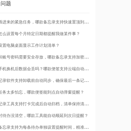
门问题
临时插进来的紧急任务，哪款备忘录支持快速置顶到清单首位？
怎么设置每个月特定日期都提醒我做某件事？
设置电脑桌面显示工作计划清单？
日记和账号密码需要安全存放，哪款备忘录支持加密保护？
安卓手机换机后数据会丢吗？哪款便签支持云端自动备份？
哪款记录软件支持卸载前自动同步，确保最后一条记录不丢失？
任务太多怕忘，哪款便签能到点自动弹窗提醒？
哪款记录工具支持打卡完成后自动归档，清单保持清爽？
时待办没清空，哪款工具能自动顺延到次日提醒？
哪款备忘录支持为每条待办单独设置提醒时间，精准可控？