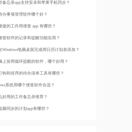
些备忘录app支持安卓和苹果手机同步？
待办事项管理软件哪个好？
便捷的工作用便签 app 有哪些？
便签软件的记录和提醒功能实用？
在Windows电脑桌面完成周日历计划表添加？
脑上按周循环提醒的软件，哪个好用？
打钩和排序的待办清单工具有哪些？
ndows系统用哪个便签软件合适？
么好用的工作备忘录推荐？
电脑同步的计划app有哪些？