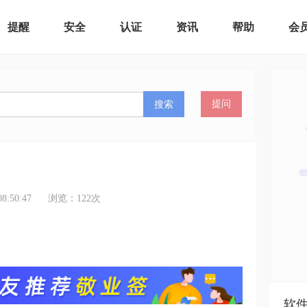
提醒
安全
认证
资讯
帮助
会
搜索
提问
:50:47
浏览：
122
次
软