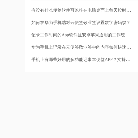
有没有什么便签软件可以挂在电脑桌面上每天按时提醒自己做事？
如何在华为手机端对云便签敬业签设置数字密码锁？
记录工作时间的App软件且安卓苹果通用的工作统计便签有哪些？
华为手机上记录在云便签敬业签中的内容如何快速分享给好友？
手机上有哪些好用的多功能记事本便签APP？支持定时提醒记事内容