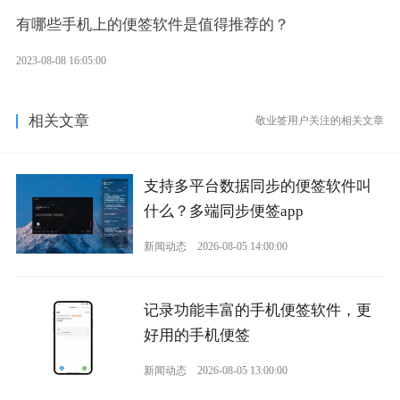
有哪些手机上的便签软件是值得推荐的？
2023-08-08 16:05:00
相关文章
敬业签用户关注的相关文章
支持多平台数据同步的便签软件叫
什么？多端同步便签app
新闻动态
2026-08-05 14:00:00
记录功能丰富的手机便签软件，更
好用的手机便签
新闻动态
2026-08-05 13:00:00