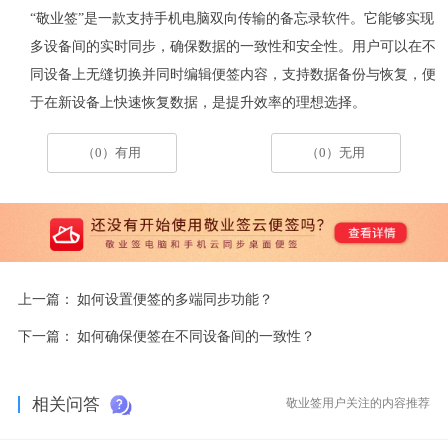
“敬业签”是一款支持手机电脑双向传输的备忘录软件。它能够实现
多设备间的实时同步，确保数据的一致性和安全性。用户可以在不
同设备上无缝切换并同时编辑便签内容，支持数据备份与恢复，便
于在新设备上快速恢复数据，是提升效率的理想选择。
（0）有用
（0）无用
上一篇：
如何设置便签的多端同步功能？
下一篇：
如何确保便签在不同设备间的一致性？
相关问答
敬业签用户关注的内容推荐