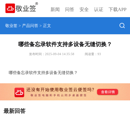
新闻
问答
安全
认证
下载APP
敬业签
>
产品问答
> 正文
哪些备忘录软件支持多设备无缝切换？
发布时间：2025-09-04 14:35:58
阅读量：
93
哪些备忘录软件支持多设备无缝切换？
最新回答