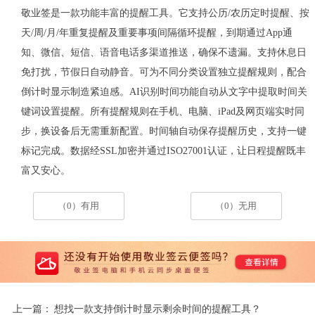
敬业签是一款功能丰富的提醒工具。它支持公历
/
农历定时提醒、按
天
/
周
/
月
/
年重复提醒及重要事项间隔循环提醒，到期通过
App
通
知、微信、短信、语音电话多渠道推送，确保不遗漏。支持休息日
免打扰，节假日自动静音。可为不同分类设置独立提醒规则，配合
倒计时显示制造紧迫感。
AI
识别时间功能自动从文字中提取时间关
键词设置提醒。所有提醒规则在手机、电脑、
iPad
及网页端实时同
步，换设备后无需重新配置。时间轴自动保存提醒历史，支持一键
标记完成。数据经
SSL
加密并通过
ISO27001
认证，让日程提醒既丰
富又安心。
（0）有用
（0）无用
上一篇：
想找一款支持倒计时显示剩余时间的提醒工具？