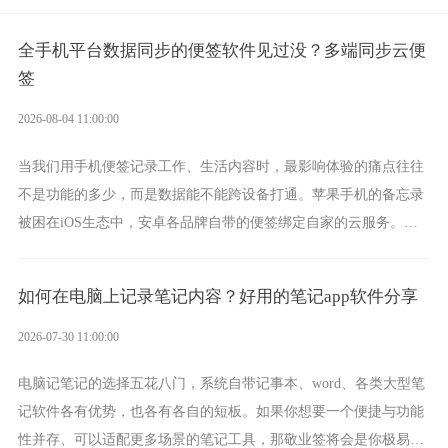
全手机平台数据同步的便签软件见过没？多端同步云便
签
2026-08-04 11:00:00
当我们用手机便签记录工作、生活内容时，最影响体验的痛点往往
不是功能的多少，而是数据能不能跨设备打通。苹果手机的备忘录
被困在iOS生态中，安卓各品牌自带的便签绑定自家的云服务。而
一款真正能覆盖全手机平台、实现稳定同步的云便签并不多，敬业
签就是其中成熟的那款。
如何在电脑上记录笔记内容？好用的笔记app软件分享
2026-07-30 11:00:00
电脑记笔记的选择五花八门，系统自带记事本、word、各类大型笔
记软件各有优势，也各有各自的短板。如果你想要一个便捷与功能
性并存、可以适配更多场景的笔记工具，那敬业签将会是你极易上