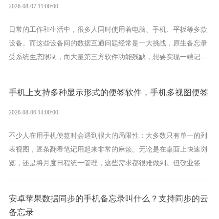
2026-08-07 11:00:00
日常的工作和生活中，很多人同时使用着电脑、手机、平板等多款
设备。而这些设备间的数据互通问题经常是一大挑战，原生备忘录
受系统生态限制，而大量第三方软件功能残缺，想要实现一端记
录、多端同步接收的效果，敬业签是值得选择的成熟稳定的跨平台
提醒便签。
手机上支持多种显示形式的便签软件，手机多视图便签
2026-08-06 14:00:00
不少人在用手机便签时会遇到很大的局限性：大多数只有单一的列
表视图，逐条翻看笔记用起来非常的麻烦。无论是在桌面上快速浏
览，还是将月度日程统一管理，这些需求都很难做到。但敬业签作
为多视图切换的手机便签，拥有丰富的展示形式，足以为你满足多
样化的使用习惯。
安卓苹果数据同步的手机备忘录叫什么？支持同步的云
备忘录