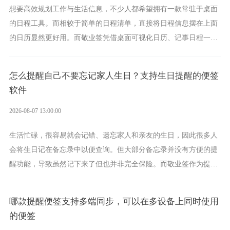
想要高效规划工作与生活信息，不少人都希望拥有一款常驻于桌面
的日程工具。而相较于简单的日程清单，直接将日程信息摆在上面
的日历显然更好用。而敬业签凭借桌面可视化日历、记事日程一体
化、完善提醒等强大功能，成为综合体验更出众的电脑日程日历工
具。
怎么提醒自己不要忘记家人生日？支持生日提醒的便签
软件
2026-08-07 13:00:00
生活忙碌，很容易就会记错、遗忘家人和亲友的生日，因此很多人
会将生日记在备忘录中以便查询。但大部分备忘录并没有方便的提
醒功能，导致虽然记下来了但也并非完全保险。而敬业签作为提醒
功能强劲的手机提醒软件，将是一款适合分时的生日提醒工具。
哪款提醒便签支持多端同步，可以在多设备上同时使用
的便签