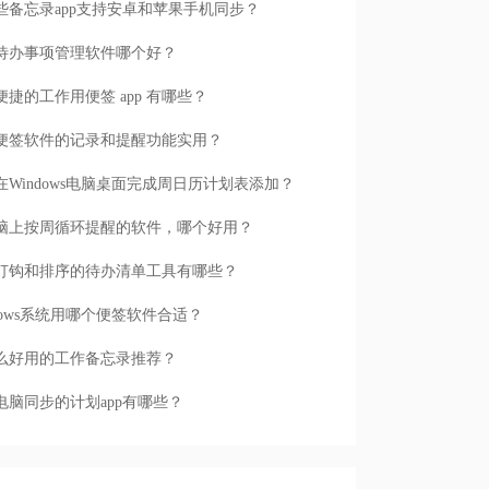
些备忘录app支持安卓和苹果手机同步？
待办事项管理软件哪个好？
便捷的工作用便签 app 有哪些？
便签软件的记录和提醒功能实用？
在Windows电脑桌面完成周日历计划表添加？
脑上按周循环提醒的软件，哪个好用？
打钩和排序的待办清单工具有哪些？
ndows系统用哪个便签软件合适？
么好用的工作备忘录推荐？
电脑同步的计划app有哪些？