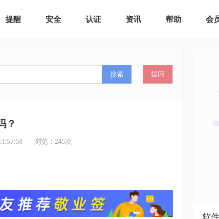
提醒
安全
认证
资讯
帮助
会
搜索
提问
吗？
:57:58
浏览：
245
次
软