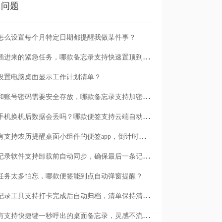
门问题
怎么设置每个月特定日期都提醒我做某件事？
临时插进来的紧急任务，哪款备忘录支持快速置顶到清单首位？
设置电脑桌面显示工作计划清单？
日记和账号密码需要安全存放，哪款备忘录支持加密保护？
安卓手机换机后数据会丢吗？哪款便签支持云端自动备份？
有没有支持农历提醒桌面小组件的便签app，倒计时一目了然
哪款记录软件支持卸载前自动同步，确保最后一条记录不丢失？
任务太多怕忘，哪款便签能到点自动弹窗提醒？
哪款记录工具支持打卡完成后自动归档，清单保持清爽？
有没有支持快捷键一秒呼出的桌面备忘录，灵感不流失？