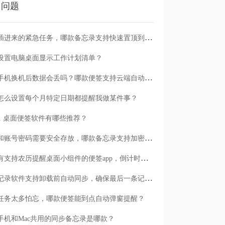
门问题
临时插进来的紧急任务，哪款备忘录支持快速置顶到清单首位？
设置电脑桌面显示工作计划清单？
安卓手机换机后数据会丢吗？哪款便签支持云端自动备份？
怎么设置每个月特定日期都提醒我做某件事？
n11 桌面便签软件有哪些推荐？
日记和账号密码需要安全存放，哪款备忘录支持加密保护？
有没有支持农历提醒桌面小组件的便签app，倒计时一目了然
哪款记录软件支持卸载前自动同步，确保最后一条记录不丢失？
任务太多怕忘，哪款便签能到点自动弹窗提醒？
手机和Mac共用的同步备忘录是哪款？