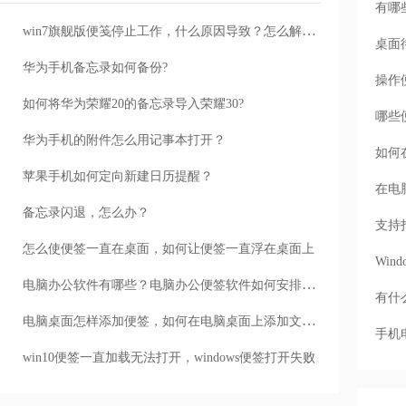
有哪
win7旗舰版便笺停止工作，什么原因导致？怎么解决？
桌面
华为手机备忘录如何备份?
操作
如何将华为荣耀20的备忘录导入荣耀30?
哪些
华为手机的附件怎么用记事本打开？
如何
苹果手机如何定向新建日历提醒？
在电
备忘录闪退，怎么办？
支持
怎么使便签一直在桌面，如何让便签一直浮在桌面上
Wi
电脑办公软件有哪些？电脑办公便签软件如何安排工作任务
有什
电脑桌面怎样添加便签，如何在电脑桌面上添加文字便签
手机
win10便签一直加载无法打开，windows便签打开失败