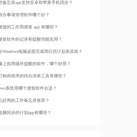
些备忘录app支持安卓和苹果手机同步？
待办事项管理软件哪个好？
便捷的工作用便签 app 有哪些？
便签软件的记录和提醒功能实用？
在Windows电脑桌面完成周日历计划表添加？
脑上按周循环提醒的软件，哪个好用？
打钩和排序的待办清单工具有哪些？
ndows系统用哪个便签软件合适？
么好用的工作备忘录推荐？
电脑同步的计划app有哪些？