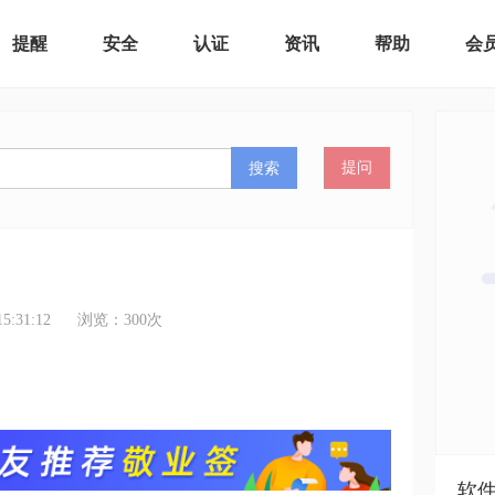
提醒
安全
认证
资讯
帮助
会
搜索
提问
:31:12
浏览：
300
次
软