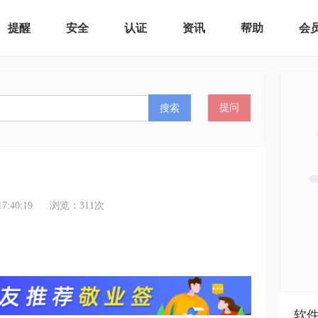
提醒
安全
认证
资讯
帮助
会
搜索
提问
:40:19
浏览：
311
次
软