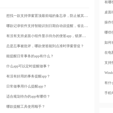
有哪
桌面
想找一款支持弹窗置顶最前端的备忘录，防止被其他窗口盖住。
操作
哪款记录软件支持智能识别日期自动设提醒，省去手动设置麻烦？
哪些
有没有支持桌面小组件显示待办的便签app，锁屏就能看到？
如何
总是忘事被批评，哪款便签能到点准时弹窗督促？
在电
能提醒日常事务的app有什么？
支持
什么app可以定时提醒做事？
Wi
有没有好用的事务提醒app？
有什
日常做事用什么提醒app？
手机
适合规划待办的app有哪些？
哪款提醒工具使用顺手？