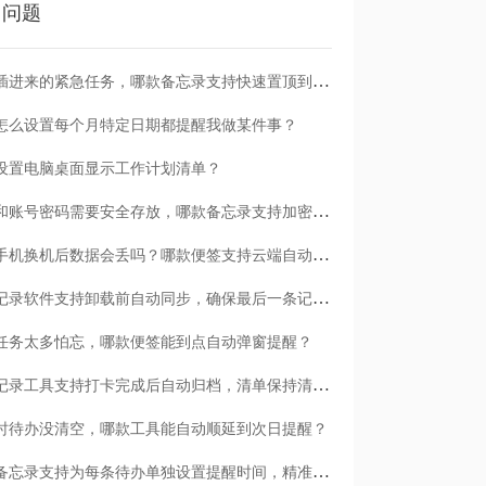
门问题
临时插进来的紧急任务，哪款备忘录支持快速置顶到清单首位？
怎么设置每个月特定日期都提醒我做某件事？
设置电脑桌面显示工作计划清单？
日记和账号密码需要安全存放，哪款备忘录支持加密保护？
安卓手机换机后数据会丢吗？哪款便签支持云端自动备份？
哪款记录软件支持卸载前自动同步，确保最后一条记录不丢失？
任务太多怕忘，哪款便签能到点自动弹窗提醒？
哪款记录工具支持打卡完成后自动归档，清单保持清爽？
时待办没清空，哪款工具能自动顺延到次日提醒？
哪款备忘录支持为每条待办单独设置提醒时间，精准可控？