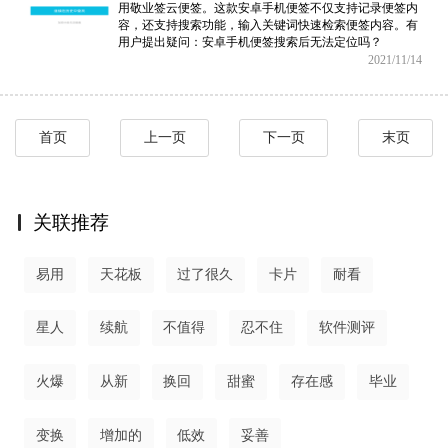
用敬业签云便签。这款安卓手机便签不仅支持记录便签内
容，还支持搜索功能，输入关键词快速检索便签内容。有
用户提出疑问：安卓手机便签搜索后无法定位吗？
2021/11/14
首页
上一页
下一页
末页
关联推荐
易用
天花板
过了很久
卡片
耐看
星人
续航
不值得
忍不住
软件测评
火爆
从新
换回
甜蜜
存在感
毕业
变换
增加的
低效
妥善