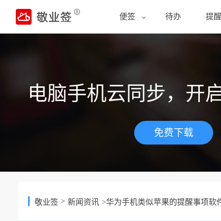
便签
待办
提
电脑手机云同步，开
免费下载
>
敬业签
新闻资讯
>华为手机类似苹果的提醒事项软