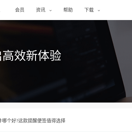
醒
会员
资讯
帮助
下载
启高效新体验
件哪个好?这款提醒便签值得选择