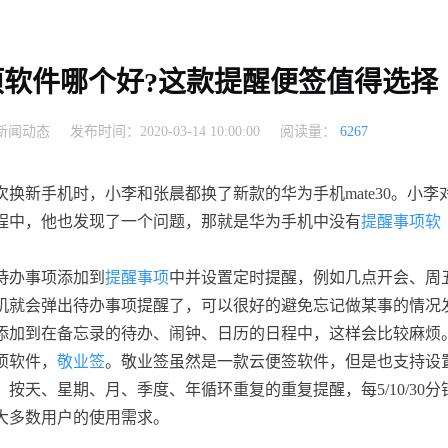
软件哪个好?这款提醒便签值得选择
新闻动态
发布时间：2020-03-14 10:00:00
阅读量：
6267
次换新手机时，小李和张晨都换了新款的华为手机
mate30。小李
程中，他也发现了一个问题，那就是华为手机中没有
提醒事项软
待办事项添加到
提醒事项
中并设置定时提醒，例如几点开会、周
机就会弹出待办事项提醒了，可以很好的避免忘记做某事的情况
添加到在备忘录的待办、闹钟、日历的日程中，这样会比较麻烦
项软件，
敬业签
。敬业签虽然是一款云便签软件，但是也支持设
，按天、星期、月、季度、年循环重复的重复提醒，每
5/10/30
大多数用户的使用需求。