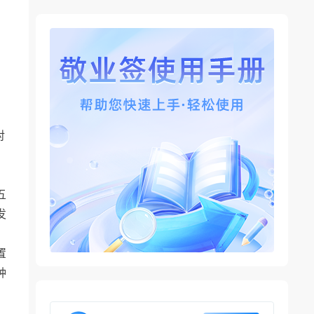
对
五
发
。
置
分钟