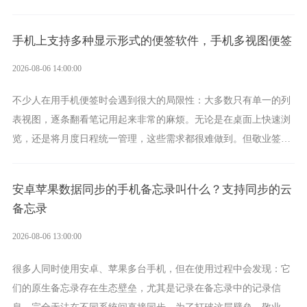
录、多端同步接收的效果，敬业签是值得选择的成熟稳定的跨平台
提醒便签。
手机上支持多种显示形式的便签软件，手机多视图便签
2026-08-06 14:00:00
不少人在用手机便签时会遇到很大的局限性：大多数只有单一的列
表视图，逐条翻看笔记用起来非常的麻烦。无论是在桌面上快速浏
览，还是将月度日程统一管理，这些需求都很难做到。但敬业签作
为多视图切换的手机便签，拥有丰富的展示形式，足以为你满足多
样化的使用习惯。
安卓苹果数据同步的手机备忘录叫什么？支持同步的云
备忘录
2026-08-06 13:00:00
很多人同时使用安卓、苹果多台手机，但在使用过程中会发现：它
们的原生备忘录存在生态壁垒，尤其是记录在备忘录中的记录信
息，完全无法在不同系统间直接同步。为了打破这层壁垒，敬业签