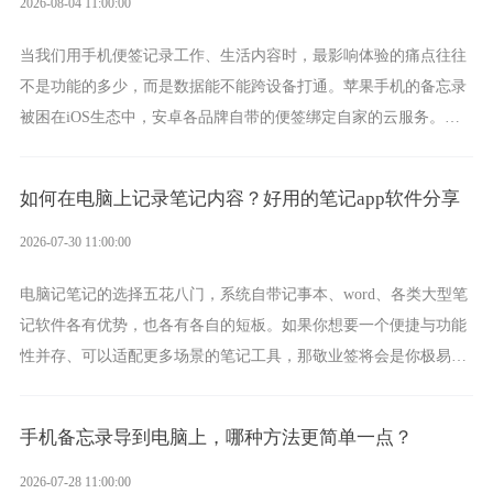
2026-08-04 11:00:00
当我们用手机便签记录工作、生活内容时，最影响体验的痛点往往
不是功能的多少，而是数据能不能跨设备打通。苹果手机的备忘录
被困在iOS生态中，安卓各品牌自带的便签绑定自家的云服务。而
一款真正能覆盖全手机平台、实现稳定同步的云便签并不多，敬业
签就是其中成熟的那款。
如何在电脑上记录笔记内容？好用的笔记app软件分享
2026-07-30 11:00:00
电脑记笔记的选择五花八门，系统自带记事本、word、各类大型笔
记软件各有优势，也各有各自的短板。如果你想要一个便捷与功能
性并存、可以适配更多场景的笔记工具，那敬业签将会是你极易上
手的好帮手。
手机备忘录导到电脑上，哪种方法更简单一点？
2026-07-28 11:00:00