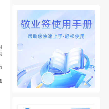
时
没
取
且