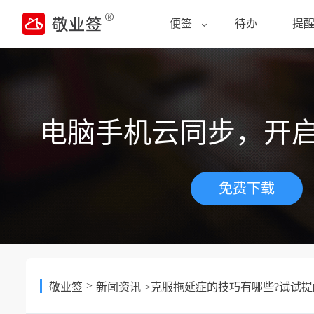
便签
待办
提
电脑手机云同步，开
免费下载
>
敬业签
新闻资讯
>克服拖延症的技巧有哪些?试试