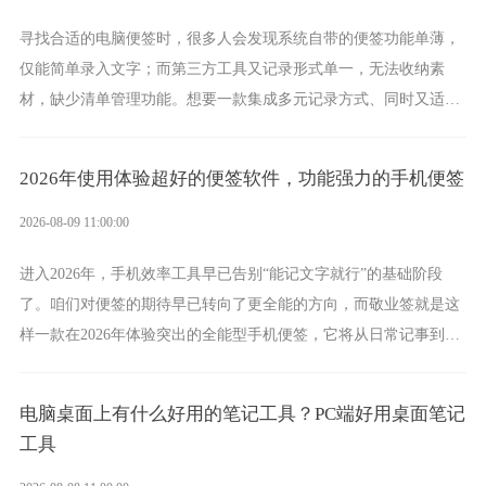
寻找合适的电脑便签时，很多人会发现系统自带的便签功能单薄，
仅能简单录入文字；而第三方工具又记录形式单一，无法收纳素
材，缺少清单管理功能。想要一款集成多元记录方式、同时又适配
电脑办公场景的工具，敬业签便是其中之一，它将凭借丰富的能
力，成为实力突出的电脑便签。
2026年使用体验超好的便签软件，功能强力的手机便签
2026-08-09 11:00:00
进入2026年，手机效率工具早已告别“能记文字就行”的基础阶段
了。咱们对便签的期待早已转向了更全能的方向，而敬业签就是这
样一款在2026年体验突出的全能型手机便签，它将从日常记事到时
间管理，从素材收纳到智能创作，都能轻松覆盖到位。
电脑桌面上有什么好用的笔记工具？PC端好用桌面笔记
工具