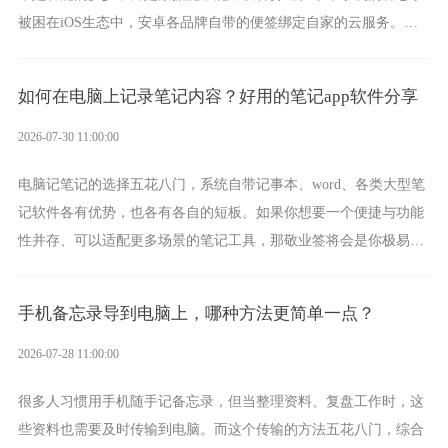
被困在iOS生态中，安卓各品牌自带的便签绑定自家的云服务。而
一款真正能覆盖全手机平台、实现稳定同步的云便签并不多，敬业
签就是其中成熟的那款。
如何在电脑上记录笔记内容？好用的笔记app软件分享
2026-07-30 11:00:00
电脑记笔记的选择五花八门，系统自带记事本、word、各类大型笔
记软件各有优势，也各有各自的短板。如果你想要一个便捷与功能
性并存、可以适配更多场景的笔记工具，那敬业签将会是你极易上
手的好帮手。
手机备忘录导到电脑上，哪种方法更简单一点？
2026-07-28 11:00:00
很多人习惯用手机随手记备忘录，但当整理资料、复盘工作时，这
些资料也需要及时传输到电脑。而这个传输的方法五花八门，综合