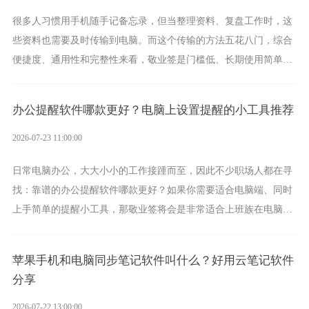
很多人习惯用手机随手记备忘录，但当整理资料、复盘工作时，这
些资料也需要及时传输到电脑。而这个传输的方法五花八门，综合
便捷度、通用性和完整性来看，敬业签是门槛低、长期使用简单的
方案，它将大幅度为你减少操作成本，让传输变得更加简单直观。
办公提醒软件哪款更好？电脑上设置提醒的小工具推荐
2026-07-23 11:00:00
日常电脑办公，大大小小的工作接踵而至，因此不少职场人都在寻
找：靠谱的办公提醒软件哪款更好？如果你需要适合电脑端、同时
上手简单的提醒小工具，那敬业签将会是非常适合上班族在电脑上
设置各类提醒的实用软件。
苹果手机和电脑同步笔记软件叫什么？好用云笔记软件
分享
2026-07-22 13:00:00