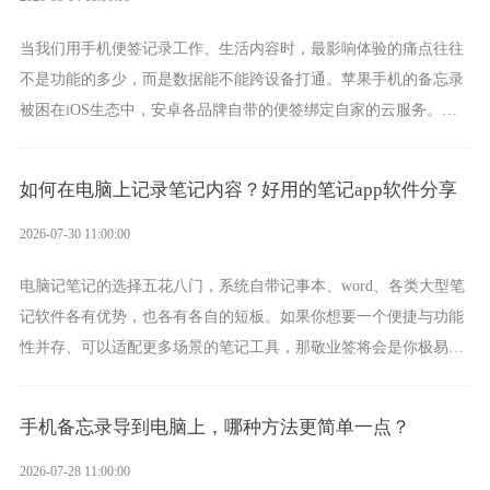
当我们用手机便签记录工作、生活内容时，最影响体验的痛点往往
不是功能的多少，而是数据能不能跨设备打通。苹果手机的备忘录
被困在iOS生态中，安卓各品牌自带的便签绑定自家的云服务。而
一款真正能覆盖全手机平台、实现稳定同步的云便签并不多，敬业
签就是其中成熟的那款。
如何在电脑上记录笔记内容？好用的笔记app软件分享
2026-07-30 11:00:00
电脑记笔记的选择五花八门，系统自带记事本、word、各类大型笔
记软件各有优势，也各有各自的短板。如果你想要一个便捷与功能
性并存、可以适配更多场景的笔记工具，那敬业签将会是你极易上
手的好帮手。
手机备忘录导到电脑上，哪种方法更简单一点？
2026-07-28 11:00:00