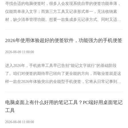
寻找合适的电脑便签时，很多人会发现系统自带的便签功能单薄，
仅能简单录入文字；而第三方工具又记录形式单一，无法收纳素
材，缺少清单管理功能。想要一款集成多元记录方式、同时又适配
电脑办公场景的工具，敬业签便是其中之一，它将凭借丰富的能
力，成为实力突出的电脑便签。
2026年使用体验超好的便签软件，功能强力的手机便签
2026-08-09 11:00:00
进入2026年，手机效率工具早已告别“能记文字就行”的基础阶段
了。咱们对便签的期待早已转向了更全能的方向，而敬业签就是这
样一款在2026年体验突出的全能型手机便签，它将从日常记事到时
间管理，从素材收纳到智能创作，都能轻松覆盖到位。
电脑桌面上有什么好用的笔记工具？PC端好用桌面笔记
工具
2026-08-08 11:00:00