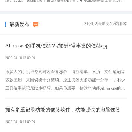
定、安全、便捷的跨平台云端同步的话，那敬业签将会是你优秀的
选择，它就是果粉公认好用的跨设备云笔记软件。
最新发布
24小时内最新发布内容推荐
All in one的手机便签？功能非常丰富的便签app
2026-08-10 13:00:00
很多人的手机里都同时装着备忘录、待办清单、日历、文件笔记等
多款应用，来回切换十分繁琐。原生便签大多功能十分单一，不少
工具偏重笔记却缺少提醒。如果你想要一款这些功能All in one的一
体化手机便签，那敬业签将会是功能非常全面的选择。
拥有多重记录功能的便签软件，功能强劲的电脑便签
2026-08-10 11:00:00