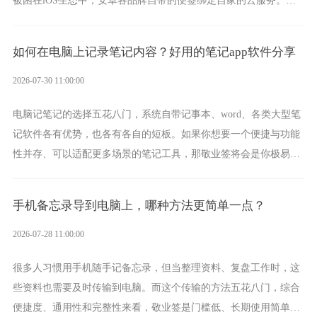
一款真正能覆盖全手机平台、实现稳定同步的云便签并不多，敬业
签就是其中成熟的那款。
如何在电脑上记录笔记内容？好用的笔记app软件分享
2026-07-30 11:00:00
电脑记笔记的选择五花八门，系统自带记事本、word、各类大型笔
记软件各有优势，也各有各自的短板。如果你想要一个便捷与功能
性并存、可以适配更多场景的笔记工具，那敬业签将会是你极易上
手的好帮手。
手机备忘录导到电脑上，哪种方法更简单一点？
2026-07-28 11:00:00
很多人习惯用手机随手记备忘录，但当整理资料、复盘工作时，这
些资料也需要及时传输到电脑。而这个传输的方法五花八门，综合
便捷度、通用性和完整性来看，敬业签是门槛低、长期使用简单的