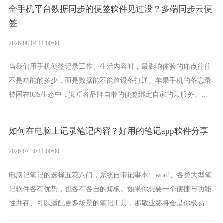
全手机平台数据同步的便签软件见过没？多端同步云便
签
2026-08-04 11:00:00
当我们用手机便签记录工作、生活内容时，最影响体验的痛点往往
不是功能的多少，而是数据能不能跨设备打通。苹果手机的备忘录
被困在iOS生态中，安卓各品牌自带的便签绑定自家的云服务。而
一款真正能覆盖全手机平台、实现稳定同步的云便签并不多，敬业
签就是其中成熟的那款。
如何在电脑上记录笔记内容？好用的笔记app软件分享
2026-07-30 11:00:00
电脑记笔记的选择五花八门，系统自带记事本、word、各类大型笔
记软件各有优势，也各有各自的短板。如果你想要一个便捷与功能
性并存、可以适配更多场景的笔记工具，那敬业签将会是你极易上
手的好帮手。