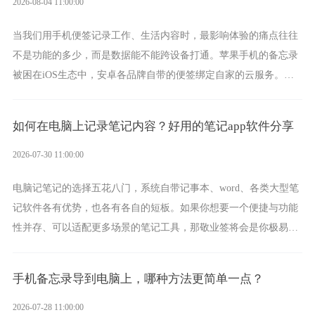
2026-08-04 11:00:00
当我们用手机便签记录工作、生活内容时，最影响体验的痛点往往
不是功能的多少，而是数据能不能跨设备打通。苹果手机的备忘录
被困在iOS生态中，安卓各品牌自带的便签绑定自家的云服务。而
一款真正能覆盖全手机平台、实现稳定同步的云便签并不多，敬业
签就是其中成熟的那款。
如何在电脑上记录笔记内容？好用的笔记app软件分享
2026-07-30 11:00:00
电脑记笔记的选择五花八门，系统自带记事本、word、各类大型笔
记软件各有优势，也各有各自的短板。如果你想要一个便捷与功能
性并存、可以适配更多场景的笔记工具，那敬业签将会是你极易上
手的好帮手。
手机备忘录导到电脑上，哪种方法更简单一点？
2026-07-28 11:00:00