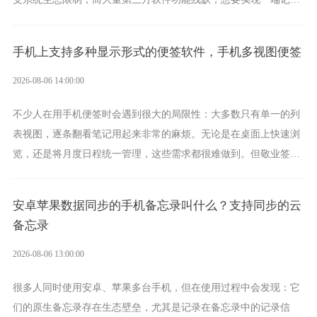
录、多端同步接收的效果，敬业签是值得选择的成熟稳定的跨平台
提醒便签。
手机上支持多种显示形式的便签软件，手机多视图便签
2026-08-06 14:00:00
不少人在用手机便签时会遇到很大的局限性：大多数只有单一的列
表视图，逐条翻看笔记用起来非常的麻烦。无论是在桌面上快速浏
览，还是将月度日程统一管理，这些需求都很难做到。但敬业签作
为多视图切换的手机便签，拥有丰富的展示形式，足以为你满足多
样化的使用习惯。
安卓苹果数据同步的手机备忘录叫什么？支持同步的云
备忘录
2026-08-06 13:00:00
很多人同时使用安卓、苹果多台手机，但在使用过程中会发现：它
们的原生备忘录存在生态壁垒，尤其是记录在备忘录中的记录信