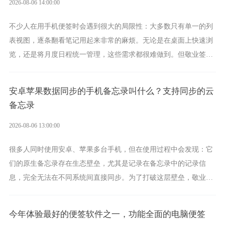
2026-08-06 14:00:00
不少人在用手机便签时会遇到很大的局限性：大多数只有单一的列
表视图，逐条翻看笔记用起来非常的麻烦。无论是在桌面上快速浏
览，还是将月度日程统一管理，这些需求都很难做到。但敬业签作
为多视图切换的手机便签，拥有丰富的展示形式，足以为你满足多
样化的使用习惯。
安卓苹果数据同步的手机备忘录叫什么？支持同步的云
备忘录
2026-08-06 13:00:00
很多人同时使用安卓、苹果多台手机，但在使用过程中会发现：它
们的原生备忘录存在生态壁垒，尤其是记录在备忘录中的记录信
息，完全无法在不同系统间直接同步。为了打破这层壁垒，敬业签
应运而生，它实现了双向云同步的操作体验，正是适配这类需求的
云备忘工具。
今年体验最好的便签软件之一，功能全面的电脑便签