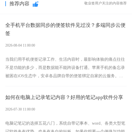
推荐内容
敬业签用户关注的内容推荐
全手机平台数据同步的便签软件见过没？多端同步云便
签
2026-08-04 11:00:00
当我们用手机便签记录工作、生活内容时，最影响体验的痛点往往
不是功能的多少，而是数据能不能跨设备打通。苹果手机的备忘录
被困在iOS生态中，安卓各品牌自带的便签绑定自家的云服务。而
一款真正能覆盖全手机平台、实现稳定同步的云便签并不多，敬业
签就是其中成熟的那款。
如何在电脑上记录笔记内容？好用的笔记app软件分享
2026-07-30 11:00:00
电脑记笔记的选择五花八门，系统自带记事本、word、各类大型笔
记软件各有优势，也各有各自的短板。如果你想要一个便捷与功能