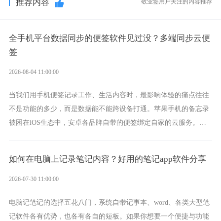
推荐内容
敬业签用户关注的内容推荐
全手机平台数据同步的便签软件见过没？多端同步云便
签
2026-08-04 11:00:00
当我们用手机便签记录工作、生活内容时，最影响体验的痛点往往
不是功能的多少，而是数据能不能跨设备打通。苹果手机的备忘录
被困在iOS生态中，安卓各品牌自带的便签绑定自家的云服务。而
一款真正能覆盖全手机平台、实现稳定同步的云便签并不多，敬业
签就是其中成熟的那款。
如何在电脑上记录笔记内容？好用的笔记app软件分享
2026-07-30 11:00:00
电脑记笔记的选择五花八门，系统自带记事本、word、各类大型笔
记软件各有优势，也各有各自的短板。如果你想要一个便捷与功能