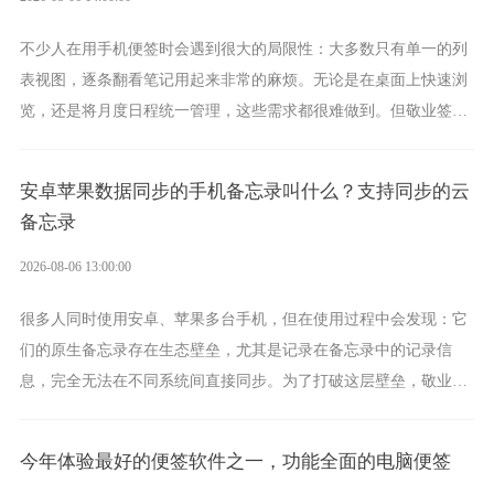
不少人在用手机便签时会遇到很大的局限性：大多数只有单一的列
表视图，逐条翻看笔记用起来非常的麻烦。无论是在桌面上快速浏
览，还是将月度日程统一管理，这些需求都很难做到。但敬业签作
为多视图切换的手机便签，拥有丰富的展示形式，足以为你满足多
样化的使用习惯。
安卓苹果数据同步的手机备忘录叫什么？支持同步的云
备忘录
2026-08-06 13:00:00
很多人同时使用安卓、苹果多台手机，但在使用过程中会发现：它
们的原生备忘录存在生态壁垒，尤其是记录在备忘录中的记录信
息，完全无法在不同系统间直接同步。为了打破这层壁垒，敬业签
应运而生，它实现了双向云同步的操作体验，正是适配这类需求的
云备忘工具。
今年体验最好的便签软件之一，功能全面的电脑便签