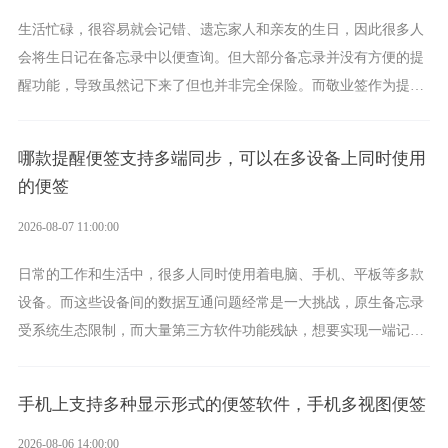
生活忙碌，很容易就会记错、遗忘家人和亲友的生日，因此很多人
会将生日记在备忘录中以便查询。但大部分备忘录并没有方便的提
醒功能，导致虽然记下来了但也并非完全保险。而敬业签作为提醒
功能强劲的手机提醒软件，将是一款适合分时的生日提醒工具。
哪款提醒便签支持多端同步，可以在多设备上同时使用
的便签
2026-08-07 11:00:00
日常的工作和生活中，很多人同时使用着电脑、手机、平板等多款
设备。而这些设备间的数据互通问题经常是一大挑战，原生备忘录
受系统生态限制，而大量第三方软件功能残缺，想要实现一端记
录、多端同步接收的效果，敬业签是值得选择的成熟稳定的跨平台
提醒便签。
手机上支持多种显示形式的便签软件，手机多视图便签
2026-08-06 14:00:00