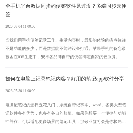
全手机平台数据同步的便签软件见过没？多端同步云便
签
2026-08-04 11:00:00
当我们用手机便签记录工作、生活内容时，最影响体验的痛点往往
不是功能的多少，而是数据能不能跨设备打通。苹果手机的备忘录
被困在iOS生态中，安卓各品牌自带的便签绑定自家的云服务。而
一款真正能覆盖全手机平台、实现稳定同步的云便签并不多，敬业
签就是其中成熟的那款。
如何在电脑上记录笔记内容？好用的笔记app软件分享
2026-07-30 11:00:00
电脑记笔记的选择五花八门，系统自带记事本、word、各类大型笔
记软件各有优势，也各有各自的短板。如果你想要一个便捷与功能
性并存、可以适配更多场景的笔记工具，那敬业签将会是你极易上
手的好帮手。