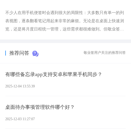
不少人在用手机便签时会遇到很大的局限性：大多数只有单一的列
表视图，逐条翻看笔记用起来非常的麻烦。无论是在桌面上快速浏
览，还是将月度日程统一管理，这些需求都很难做到。但敬业签作
为多视图切换的手机便签，拥有丰富的展示形式，足以为你满足多
样化的使用习惯。
推荐问答
敬业签用户关注的推荐问答
有哪些备忘录app支持安卓和苹果手机同步？
2025-12-04 13:55:39
桌面待办事项管理软件哪个好？
2025-12-03 11:27:07