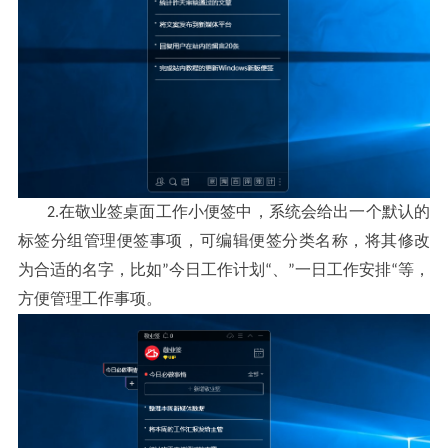
在敬业签桌面工作小便签中
系统会给出一个默认的
2.
，
标签分组管理便签事项
可编辑便签分类名称
将其修改
，
，
为合适的名字
比如
今日工作计划
一日工作安排
等
，
”
“、”
“
，
方便管理工作事项
。