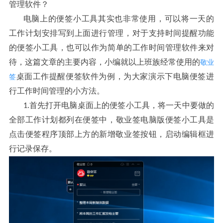
管理软件
？
电脑上的便签小工具其实也非常使用
可以将一天的
，
工作计划安排写到上面进行管理
对于支持时间提醒功能
，
的便签小工具
也可以作为简单的工作时间管理软件来对
，
待
这篇文章的主要内容
小编就以上班族经常使用的
敬业
，
，
桌面工作提醒便签软件为例
为大家演示下电脑便签进
签
，
行工作时间管理的小方法
。
首先打开电脑桌面上的便签小工具
将一天中要做的
1.
，
全部工作计划都列在便签中
敬业签电脑版便签小工具是
，
点击便签程序顶部上方的新增敬业签按钮
启动编辑框进
，
行记录保存
。