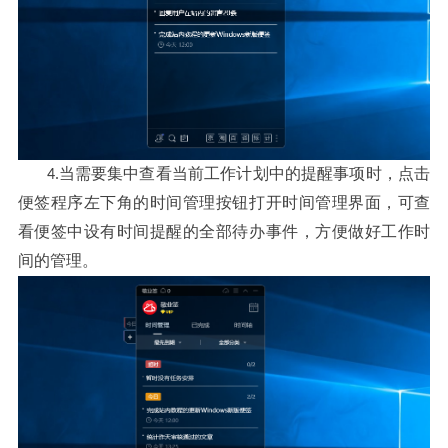
当需要集中查看当前工作计划中的提醒事项时
点击
4.
，
便签程序左下角的时间管理按钮打开时间管理界面
可查
，
看便签中设有时间提醒的全部待办事件
方便做好工作时
，
间的管理
。