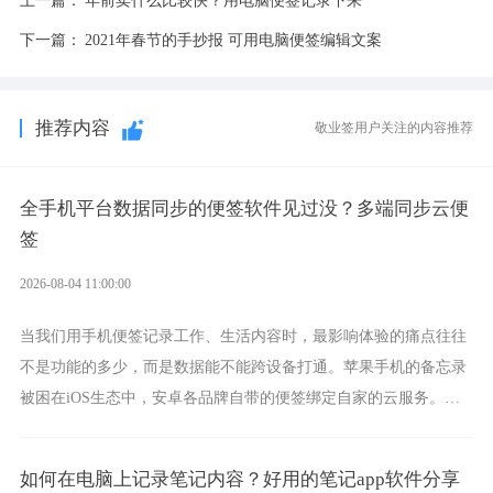
上一篇：
年前卖什么比较快？用电脑便签记录下来
下一篇：
2021年春节的手抄报 可用电脑便签编辑文案
推荐内容
敬业签用户关注的内容推荐
全手机平台数据同步的便签软件见过没？多端同步云便
签
2026-08-04 11:00:00
当我们用手机便签记录工作、生活内容时，最影响体验的痛点往往
不是功能的多少，而是数据能不能跨设备打通。苹果手机的备忘录
被困在iOS生态中，安卓各品牌自带的便签绑定自家的云服务。而
一款真正能覆盖全手机平台、实现稳定同步的云便签并不多，敬业
签就是其中成熟的那款。
如何在电脑上记录笔记内容？好用的笔记app软件分享