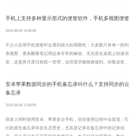
录、多端同步接收的效果，敬业签是值得选择的成熟稳定的跨平台
提醒便签。
手机上支持多种显示形式的便签软件，手机多视图便签
2026-08-06 14:00:00
不少人在用手机便签时会遇到很大的局限性：大多数只有单一的列
表视图，逐条翻看笔记用起来非常的麻烦。无论是在桌面上快速浏
览，还是将月度日程统一管理，这些需求都很难做到。但敬业签作
为多视图切换的手机便签，拥有丰富的展示形式，足以为你满足多
样化的使用习惯。
安卓苹果数据同步的手机备忘录叫什么？支持同步的云
备忘录
2026-08-06 13:00:00
很多人同时使用安卓、苹果多台手机，但在使用过程中会发现：它
们的原生备忘录存在生态壁垒，尤其是记录在备忘录中的记录信