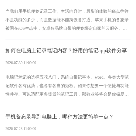
当我们用手机便签记录工作、生活内容时，最影响体验的痛点往往
不是功能的多少，而是数据能不能跨设备打通。苹果手机的备忘录
被困在iOS生态中，安卓各品牌自带的便签绑定自家的云服务。而
一款真正能覆盖全手机平台、实现稳定同步的云便签并不多，敬业
签就是其中成熟的那款。
如何在电脑上记录笔记内容？好用的笔记app软件分享
2026-07-30 11:00:00
电脑记笔记的选择五花八门，系统自带记事本、word、各类大型笔
记软件各有优势，也各有各自的短板。如果你想要一个便捷与功能
性并存、可以适配更多场景的笔记工具，那敬业签将会是你极易上
手的好帮手。
手机备忘录导到电脑上，哪种方法更简单一点？
2026-07-28 11:00:00