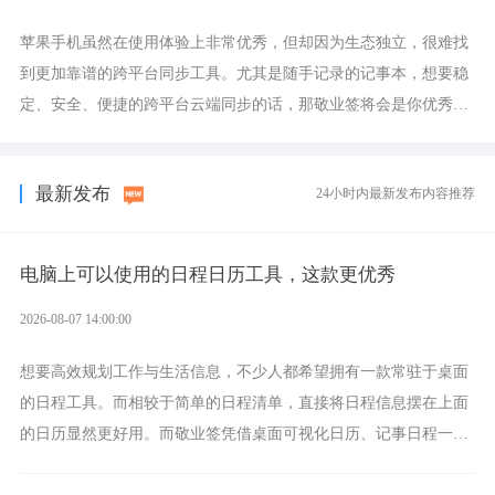
苹果手机虽然在使用体验上非常优秀，但却因为生态独立，很难找
到更加靠谱的跨平台同步工具。尤其是随手记录的记事本，想要稳
定、安全、便捷的跨平台云端同步的话，那敬业签将会是你优秀的
选择，它就是果粉公认好用的跨设备云笔记软件。
最新发布
24小时内最新发布内容推荐
电脑上可以使用的日程日历工具，这款更优秀
2026-08-07 14:00:00
想要高效规划工作与生活信息，不少人都希望拥有一款常驻于桌面
的日程工具。而相较于简单的日程清单，直接将日程信息摆在上面
的日历显然更好用。而敬业签凭借桌面可视化日历、记事日程一体
化、完善提醒等强大功能，成为综合体验更出众的电脑日程日历工