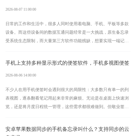
2026-08-07 11:00:00
日常的工作和生活中，很多人同时使用着电脑、手机、平板等多款
设备。而这些设备间的数据互通问题经常是一大挑战，原生备忘录
受系统生态限制，而大量第三方软件功能残缺，想要实现一端记
录、多端同步接收的效果，敬业签是值得选择的成熟稳定的跨平台
提醒便签。
手机上支持多种显示形式的便签软件，手机多视图便签
2026-08-06 14:00:00
不少人在用手机便签时会遇到很大的局限性：大多数只有单一的列
表视图，逐条翻看笔记用起来非常的麻烦。无论是在桌面上快速浏
览，还是将月度日程统一管理，这些需求都很难做到。但敬业签作
为多视图切换的手机便签，拥有丰富的展示形式，足以为你满足多
样化的使用习惯。
安卓苹果数据同步的手机备忘录叫什么？支持同步的云