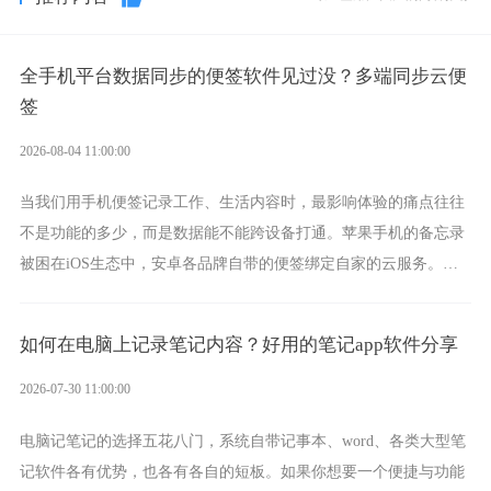
全手机平台数据同步的便签软件见过没？多端同步云便
签
2026-08-04 11:00:00
当我们用手机便签记录工作、生活内容时，最影响体验的痛点往往
不是功能的多少，而是数据能不能跨设备打通。苹果手机的备忘录
被困在iOS生态中，安卓各品牌自带的便签绑定自家的云服务。而
一款真正能覆盖全手机平台、实现稳定同步的云便签并不多，敬业
签就是其中成熟的那款。
如何在电脑上记录笔记内容？好用的笔记app软件分享
2026-07-30 11:00:00
电脑记笔记的选择五花八门，系统自带记事本、word、各类大型笔
记软件各有优势，也各有各自的短板。如果你想要一个便捷与功能