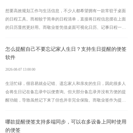
想要高效规划工作与生活信息，不少人都希望拥有一款常驻于桌面
的日程工具。而相较于简单的日程清单，直接将日程信息摆在上面
的日历显然更好用。而敬业签凭借桌面可视化日历、记事日程一体
化、完善提醒等强大功能，成为综合体验更出众的电脑日程日历工
具。
怎么提醒自己不要忘记家人生日？支持生日提醒的便签
软件
2026-08-07 13:00:00
生活忙碌，很容易就会记错、遗忘家人和亲友的生日，因此很多人
会将生日记在备忘录中以便查询。但大部分备忘录并没有方便的提
醒功能，导致虽然记下来了但也并非完全保险。而敬业签作为提醒
功能强劲的手机提醒软件，将是一款适合分时的生日提醒工具。
哪款提醒便签支持多端同步，可以在多设备上同时使用
的便签