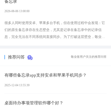
备忘录
2026-08-06 13:00:00
很多人同时使用安卓、苹果多台手机，但在使用过程中会发现：它
们的原生备忘录存在生态壁垒，尤其是记录在备忘录中的记录信
息，完全无法在不同系统间直接同步。为了打破这层壁垒，敬业签
应运而生，它实现了双向云同步的操作体验，正是适配这类需求的
云备忘工具。
推荐问答
敬业签用户关注的推荐问答
有哪些备忘录app支持安卓和苹果手机同步？
2025-12-04 13:55:39
桌面待办事项管理软件哪个好？