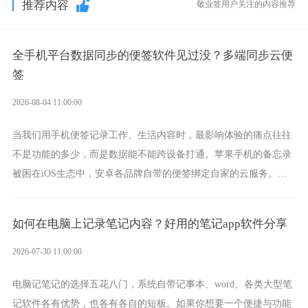
推荐内容
敬业签用户关注的内容推荐
全手机平台数据同步的便签软件见过没？多端同步云便
签
2026-08-04 11:00:00
当我们用手机便签记录工作、生活内容时，最影响体验的痛点往往
不是功能的多少，而是数据能不能跨设备打通。苹果手机的备忘录
被困在iOS生态中，安卓各品牌自带的便签绑定自家的云服务。而
一款真正能覆盖全手机平台、实现稳定同步的云便签并不多，敬业
签就是其中成熟的那款。
如何在电脑上记录笔记内容？好用的笔记app软件分享
2026-07-30 11:00:00
电脑记笔记的选择五花八门，系统自带记事本、word、各类大型笔
记软件各有优势，也各有各自的短板。如果你想要一个便捷与功能