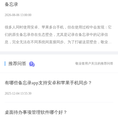
备忘录
2026-08-06 13:00:00
很多人同时使用安卓、苹果多台手机，但在使用过程中会发现：它
们的原生备忘录存在生态壁垒，尤其是记录在备忘录中的记录信
息，完全无法在不同系统间直接同步。为了打破这层壁垒，敬业签
应运而生，它实现了双向云同步的操作体验，正是适配这类需求的
云备忘工具。
推荐问答
敬业签用户关注的推荐问答
有哪些备忘录app支持安卓和苹果手机同步？
2025-12-04 13:55:39
桌面待办事项管理软件哪个好？