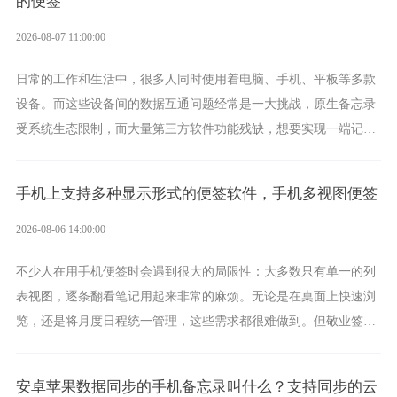
的便签
2026-08-07 11:00:00
日常的工作和生活中，很多人同时使用着电脑、手机、平板等多款
设备。而这些设备间的数据互通问题经常是一大挑战，原生备忘录
受系统生态限制，而大量第三方软件功能残缺，想要实现一端记
录、多端同步接收的效果，敬业签是值得选择的成熟稳定的跨平台
提醒便签。
手机上支持多种显示形式的便签软件，手机多视图便签
2026-08-06 14:00:00
不少人在用手机便签时会遇到很大的局限性：大多数只有单一的列
表视图，逐条翻看笔记用起来非常的麻烦。无论是在桌面上快速浏
览，还是将月度日程统一管理，这些需求都很难做到。但敬业签作
为多视图切换的手机便签，拥有丰富的展示形式，足以为你满足多
样化的使用习惯。
安卓苹果数据同步的手机备忘录叫什么？支持同步的云