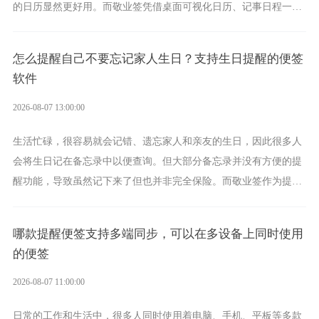
的日历显然更好用。而敬业签凭借桌面可视化日历、记事日程一体
化、完善提醒等强大功能，成为综合体验更出众的电脑日程日历工
具。
怎么提醒自己不要忘记家人生日？支持生日提醒的便签
软件
2026-08-07 13:00:00
生活忙碌，很容易就会记错、遗忘家人和亲友的生日，因此很多人
会将生日记在备忘录中以便查询。但大部分备忘录并没有方便的提
醒功能，导致虽然记下来了但也并非完全保险。而敬业签作为提醒
功能强劲的手机提醒软件，将是一款适合分时的生日提醒工具。
哪款提醒便签支持多端同步，可以在多设备上同时使用
的便签
2026-08-07 11:00:00
日常的工作和生活中，很多人同时使用着电脑、手机、平板等多款