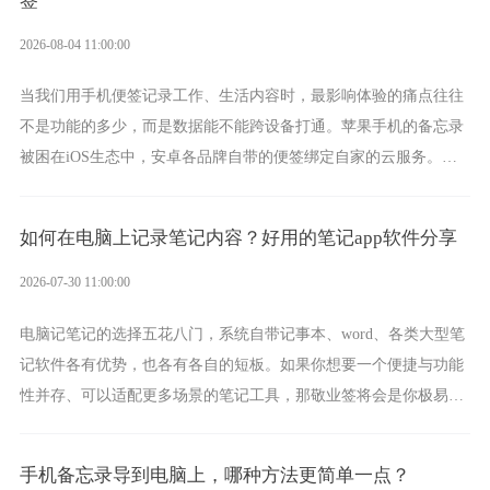
签
2026-08-04 11:00:00
当我们用手机便签记录工作、生活内容时，最影响体验的痛点往往
不是功能的多少，而是数据能不能跨设备打通。苹果手机的备忘录
被困在iOS生态中，安卓各品牌自带的便签绑定自家的云服务。而
一款真正能覆盖全手机平台、实现稳定同步的云便签并不多，敬业
签就是其中成熟的那款。
如何在电脑上记录笔记内容？好用的笔记app软件分享
2026-07-30 11:00:00
电脑记笔记的选择五花八门，系统自带记事本、word、各类大型笔
记软件各有优势，也各有各自的短板。如果你想要一个便捷与功能
性并存、可以适配更多场景的笔记工具，那敬业签将会是你极易上
手的好帮手。
手机备忘录导到电脑上，哪种方法更简单一点？