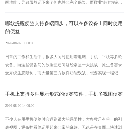
醒功能，导致虽然记下来了但也并非完全保险。而敬业签作为提醒
功能强劲的手机提醒软件，将是一款适合分时的生日提醒工具。
哪款提醒便签支持多端同步，可以在多设备上同时使用
的便签
2026-08-07 11:00:00
日常的工作和生活中，很多人同时使用着电脑、手机、平板等多款
设备。而这些设备间的数据互通问题经常是一大挑战，原生备忘录
受系统生态限制，而大量第三方软件功能残缺，想要实现一端记
录、多端同步接收的效果，敬业签是值得选择的成熟稳定的跨平台
提醒便签。
手机上支持多种显示形式的便签软件，手机多视图便签
2026-08-06 14:00:00
不少人在用手机便签时会遇到很大的局限性：大多数只有单一的列
表视图，逐条翻看笔记用起来非常的麻烦。无论是在桌面上快速浏