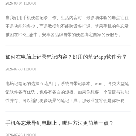
2026-08-04 11:00:00
当我们用手机便签记录工作、生活内容时，最影响体验的痛点往往
不是功能的多少，而是数据能不能跨设备打通。苹果手机的备忘录
被困在iOS生态中，安卓各品牌自带的便签绑定自家的云服务。而
一款真正能覆盖全手机平台、实现稳定同步的云便签并不多，敬业
签就是其中成熟的那款。
如何在电脑上记录笔记内容？好用的笔记app软件分享
2026-07-30 11:00:00
电脑记笔记的选择五花八门，系统自带记事本、word、各类大型笔
记软件各有优势，也各有各自的短板。如果你想要一个便捷与功能
性并存、可以适配更多场景的笔记工具，那敬业签将会是你极易上
手的好帮手。
手机备忘录导到电脑上，哪种方法更简单一点？
2026-07-28 11:00:00